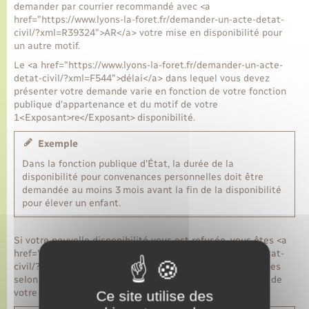
demander par courrier recommandé avec <a
href="https://www.lyons-la-foret.fr/demander-un-acte-detat-
civil/?xml=R39324">AR</a> votre mise en disponibilité pour
un autre motif.
Le <a href="https://www.lyons-la-foret.fr/demander-un-acte-
detat-civil/?xml=F544">délai</a> dans lequel vous devez
présenter votre demande varie en fonction de votre fonction
publique d'appartenance et du motif de votre
1<Exposant>re</Exposant> disponibilité.
Exemple
Dans la fonction publique d'État, la durée de la
disponibilité pour convenances personnelles doit être
demandée au moins 3 mois avant la fin de la disponibilité
pour élever un enfant.
Si votre nouvelle disponibilité vous est refusée, vous êtes <a
href="https://www.lyons-la-foret.fr/demander-un-acte-detat-
civil/?xml=F544">réintégré</a> dans les conditions prévues
selon votre fonction publique d'appartenance et le motif de
votre 1<Exposant>re</Exposant> disponibilité.
Ce site utilise des