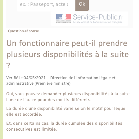
Ecole et cantine scolaire
Tourisme
CIDFF
Travaux - Autorisation d’occupation de l’espace
public
Ambulances
Permis de détention de chien
Transports scolaires
Bulletins d'informations communales
Etat-civil - Papiers - Citoyenneté
Recensement
Enfants – Jeunes
Aide à domicile
Le personnel municipal
Question-réponse
Logement - Urbanisme
Social
Un fonctionnaire peut-il prendre
Comment venir à Lyons-la-Forêt
Loisirs
plusieurs disponibilités à la suite
?
Plan interactif
Marchés de Lyons-la-Forêt
Vérifié le 04/05/2021 – Direction de l'information légale et
Présentation de la commune
administrative (Première ministre)
Nouvel habitant
Oui, vous pouvez demander plusieurs disponibilités à la suite
Histoire et patrimoine
l'une de l'autre pour des motifs différents.
Numérique et services - accompagnement
La durée d'une disponibilité varie selon le motif pour lequel
elle est accordée.
L’intercommunalité
Organisation d’événement
Et, dans certains cas, la durée cumulée des disponibilités
consécutives est limitée.
Seniors