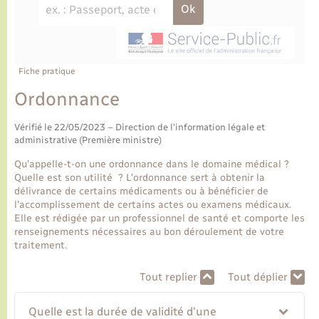
Ecole et cantine scolaire
Tourisme
CIDFF
Travaux - Autorisation d’occupation de l’espace
public
Ambulances
Permis de détention de chien
Transports scolaires
Bulletins d'informations communales
Etat-civil - Papiers - Citoyenneté
Recensement
Enfants – Jeunes
Aide à domicile
Le personnel municipal
Fiche pratique
Logement - Urbanisme
Social
Ordonnance
Comment venir à Lyons-la-Forêt
Loisirs
Vérifié le 22/05/2023 – Direction de l'information légale et
administrative (Première ministre)
Plan interactif
Marchés de Lyons-la-Forêt
Qu'appelle-t-on une ordonnance dans le domaine médical ?
Quelle est son utilité ? L'ordonnance sert à obtenir la
Présentation de la commune
délivrance de certains médicaments ou à bénéficier de
Nouvel habitant
l'accomplissement de certains actes ou examens médicaux.
Elle est rédigée par un professionnel de santé et comporte les
Histoire et patrimoine
renseignements nécessaires au bon déroulement de votre
Numérique et services - accompagnement
traitement.
L’intercommunalité
Organisation d’événement
Tout replier
Tout déplier
Quelle est la durée de validité d'une
Seniors