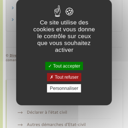
Papiers – Citoyenneté – Élections
Naissance et filiation
Famille – Scolarité
Actes d'état civil
Ce site utilise des
Papiers – Citoyenneté – Élections
cookies et vous donne
le contrôle sur ceux
que vous souhaitez
activer
©
Direction de l’information légale et administrative
comarquage developpé par
baseo.io
Tout accepter
Tout refuser
Personnaliser
Retrouvez aussi
Déclarer à l’état civil
Autres démarches d’Etat-civil