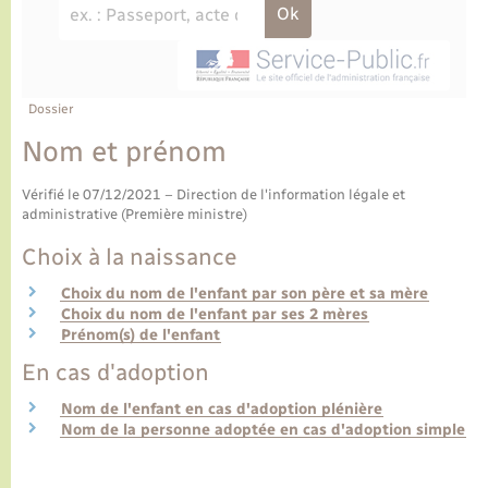
Ecole et cantine scolaire
Tourisme
CIDFF
Travaux - Autorisation d’occupation de l’espace
public
Ambulances
Permis de détention de chien
Transports scolaires
Bulletins d'informations communales
Etat-civil - Papiers - Citoyenneté
Recensement
Enfants – Jeunes
Aide à domicile
Le personnel municipal
Dossier
Logement - Urbanisme
Social
Nom et prénom
Comment venir à Lyons-la-Forêt
Loisirs
Vérifié le 07/12/2021 – Direction de l'information légale et
administrative (Première ministre)
Plan interactif
Marchés de Lyons-la-Forêt
Choix à la naissance
Présentation de la commune
Choix du nom de l'enfant par son père et sa mère
Nouvel habitant
Choix du nom de l'enfant par ses 2 mères
Prénom(s) de l'enfant
Histoire et patrimoine
Numérique et services - accompagnement
En cas d'adoption
L’intercommunalité
Nom de l'enfant en cas d'adoption plénière
Organisation d’événement
Nom de la personne adoptée en cas d'adoption simple
Seniors