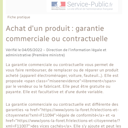
Ecole et cantine scolaire
Tourisme
CIDFF
Travaux - Autorisation d’occupation de l’espace
public
Ambulances
Permis de détention de chien
Transports scolaires
Bulletins d'informations communales
Etat-civil - Papiers - Citoyenneté
Recensement
Enfants – Jeunes
Fiche pratique
Aide à domicile
Achat d'un produit : garantie
Le personnel municipal
Logement - Urbanisme
Social
commerciale ou contractuelle
Comment venir à Lyons-la-Forêt
Loisirs
Vérifié le 04/05/2022 – Direction de l'information légale et
administrative (Première ministre)
Plan interactif
Marchés de Lyons-la-Forêt
La garantie commerciale ou contractuelle vous permet de
vous faire rembourser, de remplacer ou de réparer un produit
Présentation de la commune
acheté (appareil électroménager, voiture, fauteuil…). Elle est
Nouvel habitant
proposée <span class="miseenevidence">librement</span>
par le vendeur ou le fabricant. Elle peut être gratuite ou
Histoire et patrimoine
payante. Elle est facultative et d'une durée variable.
Numérique et services - accompagnement
La garantie commerciale ou contractuelle est différente des
L’intercommunalité
Organisation d’événement
garanties <a href="https://www.lyons-la-foret.fr/elections-et-
citoyennete/?xml=F11094">légale de conformité</a> et <a
href="https://www.lyons-la-foret.fr/elections-et-citoyennete/?
Seniors
xml=F11007">des vices cachés</a>. Elle s'y ajoute et peut les