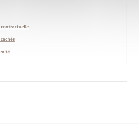
 contractuelle
s cachés
rmité