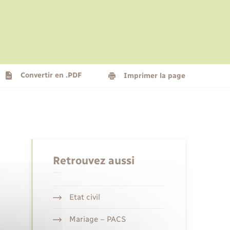
Le personnel municipal
Social
Logement - Urbanisme
Présentation de la commune
Convertir en .PDF
Imprimer la page
Nouvel habitant
Seniors
Retrouvez aussi
Etat civil
Mariage – PACS