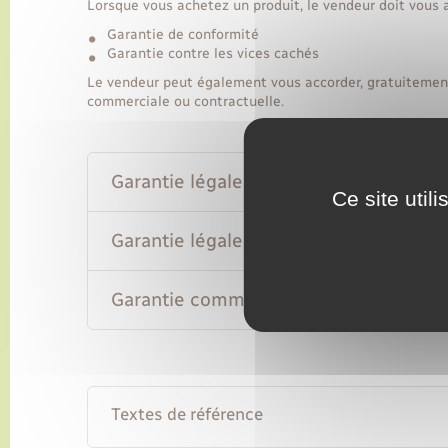
Lorsque vous achetez un produit, le vendeur doit vous a
Garantie de conformité
Garantie contre les vices cachés
Le vendeur peut également vous accorder, gratuiteme
commerciale ou contractuelle.
Garantie légale de conformité
Ce site util
Garantie légale des vices cachés
Garantie commerciale ou contractuell
Textes de référence