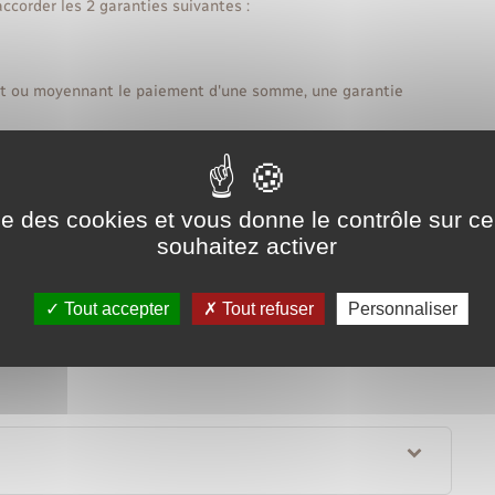
ccorder les 2 garanties suivantes :
nt ou moyennant le paiement d'une somme, une garantie
Tout replier
Tout déplier
ise des cookies et vous donne le contrôle sur 
souhaitez activer
Tout accepter
Tout refuser
Personnaliser
e