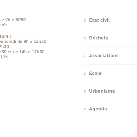
de Ville BP50
Etat civil
orêt
ture :
Déchets
 vendredi de 9h à 12h30
17h30
h30 et de 14h à 17h30
Associations
 12h
Ecole
Urbanisme
Agenda