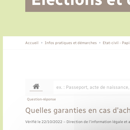
Alerte et informations aux
Location de 2 roues
Conseil municipal
Parrainage civil
Tourisme
Ecole et cantine scolaire
EHPAD local
populations
CIDFF
Travaux - Autorisation d’occupation
Eau - Assainissement
de l’espace public
Comment venir à Lyons-la-Forêt
Accueil
Infos pratiques et démarches
Etat-civil - Pap
Loisirs
Histoire et patrimoine
Numérique et services -
accompagnement
Transports
Question-réponse
Quelles garanties en cas d'ach
Vérifié le 22/10/2022 – Direction de l'information légale et 