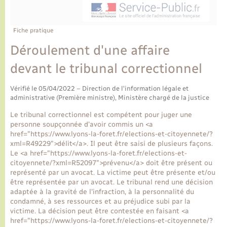
Ecole et cantine scolaire
Tourisme
CIDFF
Travaux - Autorisation d’occupation de l’espace
public
Ambulances
Permis de détention de chien
Transports scolaires
Bulletins d'informations communales
Etat-civil - Papiers - Citoyenneté
Recensement
Enfants – Jeunes
Fiche pratique
Aide à domicile
Déroulement d'une affaire
Le personnel municipal
Logement - Urbanisme
Social
devant le tribunal correctionnel
Comment venir à Lyons-la-Forêt
Loisirs
Vérifié le 05/04/2022 – Direction de l'information légale et
administrative (Première ministre), Ministère chargé de la justice
Plan interactif
Marchés de Lyons-la-Forêt
Le tribunal correctionnel est compétent pour juger une
personne soupçonnée d'avoir commis un <a
Présentation de la commune
href="https://www.lyons-la-foret.fr/elections-et-citoyennete/?
Nouvel habitant
xml=R49229">délit</a>. Il peut être saisi de plusieurs façons.
Le <a href="https://www.lyons-la-foret.fr/elections-et-
Histoire et patrimoine
citoyennete/?xml=R52097">prévenu</a> doit être présent ou
Numérique et services - accompagnement
représenté par un avocat. La victime peut être présente et/ou
être représentée par un avocat. Le tribunal rend une décision
L’intercommunalité
adaptée à la gravité de l'infraction, à la personnalité du
Organisation d’événement
condamné, à ses ressources et au préjudice subi par la
victime. La décision peut être contestée en faisant <a
href="https://www.lyons-la-foret.fr/elections-et-citoyennete/?
Seniors