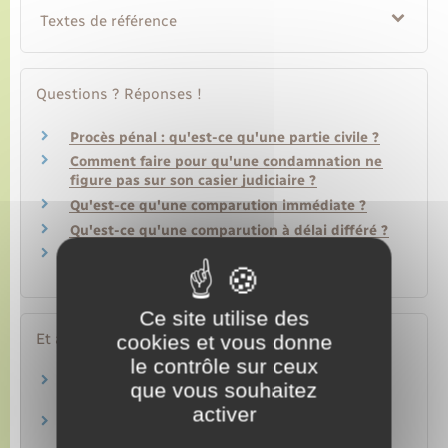
Textes de référence
Questions ? Réponses !
Procès pénal : qu'est-ce qu'une partie civile ?
Comment faire pour qu'une condamnation ne
figure pas sur son casier judiciaire ?
Qu'est-ce qu'une comparution immédiate ?
Qu'est-ce qu'une comparution à délai différé ?
Qu'est-ce qu'une question prioritaire de
constitutionnalité (QPC) ?
Ce site utilise des
Et aussi
cookies et vous donne
le contrôle sur ceux
Condamnations et peines
que vous souhaitez
Justice
activer
Frais de justice : coût d'un procès
Justice