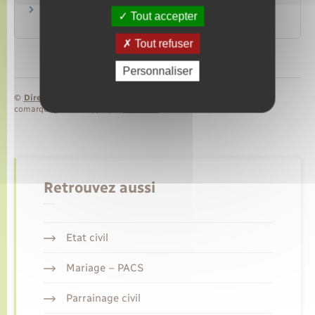
Peine de prison ferme
Tout accepter
Justice
Tout refuser
Personnaliser
©
Direction de l’information légale et administrative
comarquage developpé par
baseo.io
Retrouvez aussi
Etat civil
Mariage – PACS
Parrainage civil