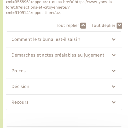
xml=R53896">appel</a> ou <a href="https://www.lyons-la-
foret.fr/elections-et-citoyennete/?
xml=R10914">opposition</a>.
Transports
Tout replier
Tout déplier
Voirie et espace public
Comment le tribunal est-il saisi ?
Démarches et actes préalables au jugement
Procès
Décision
Recours