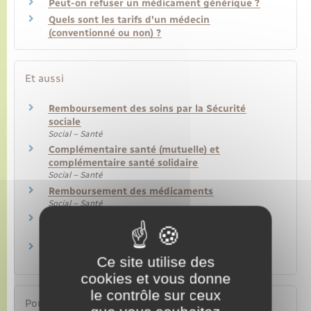
Peut-on refuser un médicament générique ?
Quels sont les tarifs d'un médecin
(conventionné ou non) ?
Et aussi
Remboursement des soins par la Sécurité
sociale
Social – Santé
Complémentaire santé (mutuelle) et
complémentaire santé solidaire
Social – Santé
Remboursement des médicaments
Social – Santé
Carte Vitale
Social – Santé
Feuille de soins
Ce site utilise des
Social – Santé
cookies et vous donne
le contrôle sur ceux
Pour en savoir plus