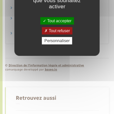
que vous souhaitez
activer
Le tiers payant
Caisse nationale d'assurance maladie (Cnam)
Remboursement des médicaments et tiers
Tout accepter
payant
Caisse nationale d'assurance maladie (Cnam)
Tout refuser
Annuaire santé – Site Ameli
Caisse nationale d'assurance maladie (Cnam)
Personnaliser
©
Direction de l’information légale et administrative
comarquage developpé par
baseo.io
Retrouvez aussi