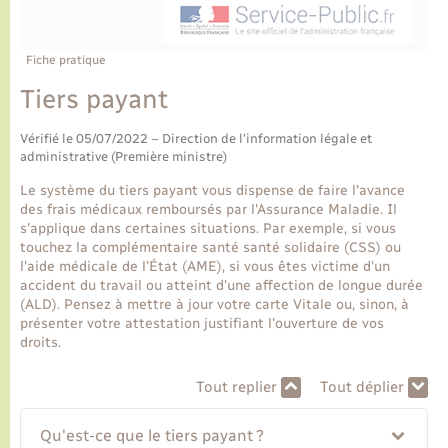
Ecole et cantine scolaire
Tourisme
CIDFF
Travaux - Autorisation d’occupation de l’espace
public
Ambulances
Permis de détention de chien
Transports scolaires
Bulletins d'informations communales
Etat-civil - Papiers - Citoyenneté
Recensement
Enfants – Jeunes
Fiche pratique
Aide à domicile
Tiers payant
Le personnel municipal
Logement - Urbanisme
Social
Vérifié le 05/07/2022 – Direction de l'information légale et
Comment venir à Lyons-la-Forêt
administrative (Première ministre)
Loisirs
Le système du tiers payant vous dispense de faire l'avance
Plan interactif
des frais médicaux remboursés par l'Assurance Maladie. Il
Marchés de Lyons-la-Forêt
s'applique dans certaines situations. Par exemple, si vous
touchez la complémentaire santé santé solidaire (CSS) ou
Présentation de la commune
l'aide médicale de l'État (AME), si vous êtes victime d'un
Nouvel habitant
accident du travail ou atteint d'une affection de longue durée
(ALD). Pensez à mettre à jour votre carte Vitale ou, sinon, à
Histoire et patrimoine
présenter votre attestation justifiant l'ouverture de vos
Numérique et services - accompagnement
droits.
L’intercommunalité
Organisation d’événement
Tout replier
Tout déplier
Qu'est-ce que le tiers payant ?
Seniors