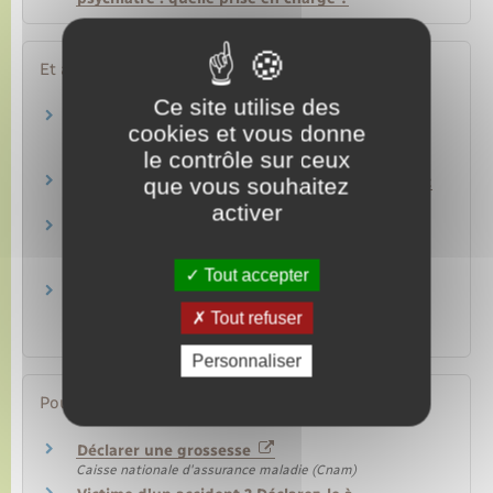
Et aussi
Ce site utilise des
Affiliation à la sécurité sociale (assurance
cookies et vous donne
maladie)
le contrôle sur ceux
Social – Santé
que vous souhaitez
Protection sociale d'un travailleur indépendant
Ressources humaines
activer
Complémentaire santé (mutuelle) et
complémentaire santé solidaire
Social – Santé
Tout accepter
Titres, carte de séjour et documents de
circulation pour étranger en France
Tout refuser
Étranger – Europe
Personnaliser
Pour en savoir plus
Déclarer une grossesse
Caisse nationale d'assurance maladie (Cnam)