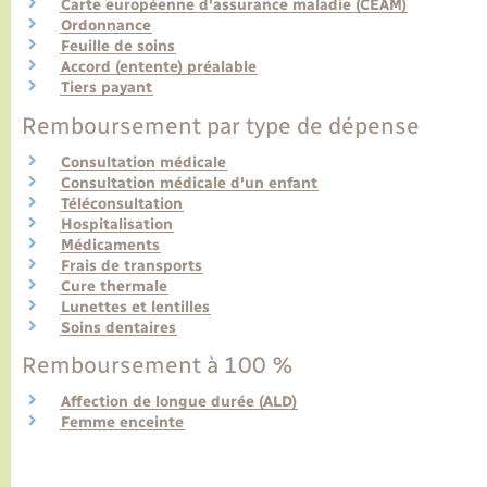
Carte européenne d'assurance maladie (CEAM)
Ordonnance
Feuille de soins
Transports
Accord (entente) préalable
Tiers payant
Voirie et espace public
Remboursement par type de dépense
Consultation médicale
Consultation médicale d'un enfant
Téléconsultation
Hospitalisation
Médicaments
Frais de transports
Cure thermale
Lunettes et lentilles
Soins dentaires
Remboursement à 100 %
Affection de longue durée (ALD)
Femme enceinte