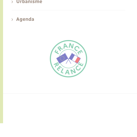
Urbanisme
Agenda
FR
EN
Traduction du
DE
site automatisée