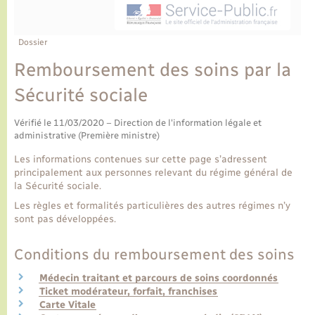
Ecole et cantine scolaire
Tourisme
CIDFF
Travaux - Autorisation d’occupation de l’espace
public
Ambulances
Permis de détention de chien
Transports scolaires
Bulletins d'informations communales
Etat-civil - Papiers - Citoyenneté
Recensement
Enfants – Jeunes
Dossier
Aide à domicile
Remboursement des soins par la
Le personnel municipal
Logement - Urbanisme
Social
Sécurité sociale
Comment venir à Lyons-la-Forêt
Loisirs
Vérifié le 11/03/2020 – Direction de l'information légale et
administrative (Première ministre)
Plan interactif
Marchés de Lyons-la-Forêt
Les informations contenues sur cette page s’adressent
principalement aux personnes relevant du régime général de
Présentation de la commune
la Sécurité sociale.
Nouvel habitant
Les règles et formalités particulières des autres régimes n’y
sont pas développées.
Histoire et patrimoine
Numérique et services - accompagnement
Conditions du remboursement des soins
L’intercommunalité
Organisation d’événement
Médecin traitant et parcours de soins coordonnés
Ticket modérateur, forfait, franchises
Carte Vitale
Seniors