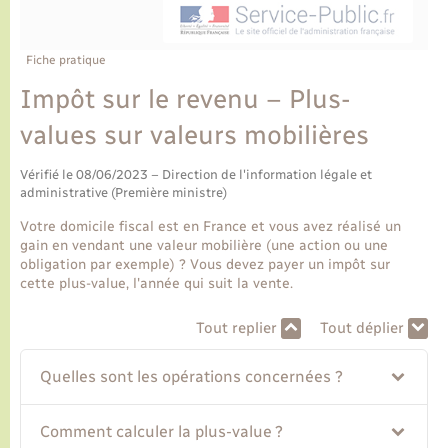
Ecole et cantine scolaire
Tourisme
CIDFF
Travaux - Autorisation d’occupation de l’espace
public
Ambulances
Permis de détention de chien
Transports scolaires
Bulletins d'informations communales
Etat-civil - Papiers - Citoyenneté
Recensement
Enfants – Jeunes
Fiche pratique
Aide à domicile
Impôt sur le revenu – Plus-
Le personnel municipal
Logement - Urbanisme
Social
values sur valeurs mobilières
Comment venir à Lyons-la-Forêt
Loisirs
Vérifié le 08/06/2023 – Direction de l'information légale et
administrative (Première ministre)
Plan interactif
Marchés de Lyons-la-Forêt
Votre domicile fiscal est en France et vous avez réalisé un
gain en vendant une valeur mobilière (une action ou une
Présentation de la commune
obligation par exemple) ? Vous devez payer un impôt sur
Nouvel habitant
cette plus-value, l'année qui suit la vente.
Histoire et patrimoine
Numérique et services - accompagnement
Tout replier
Tout déplier
L’intercommunalité
Quelles sont les opérations concernées ?
Organisation d’événement
Comment calculer la plus-value ?
Seniors