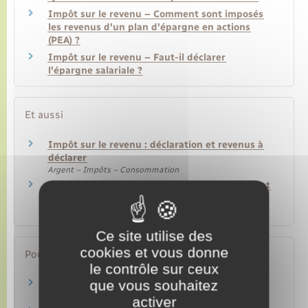
Impôt sur le revenu – Comment sont imposés
les revenus d'un plan d'épargne en actions
(PEA) ?
Impôt sur le revenu – Faut-il déclarer
l'épargne salariale ?
Et aussi
Impôt sur le revenu : déclaration et revenus à
déclarer
Argent – Impôts – Consommation
Impôt sur le revenu : déductions, réductions et
crédits d'impôt
Argent – Impôts – Consommation
Ce site utilise des
cookies et vous donne
Pour en savoir plus
le contrôle sur ceux
que vous souhaitez
Site des impôts
Ministère chargé des finances
activer