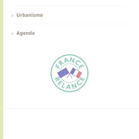
Urbanisme
Agenda
FR
EN
Traduction du
DE
site automatisée