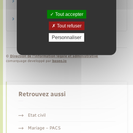
Brochure pratique 2023 – Déclaration des
revenus de 2022
Ministère chargé des finances
Tout accepter
Les cessions mobilières
Ministère chargé des finances
Tout refuser
Personnaliser
©
Direction de l’information légale et administrative
comarquage developpé par
baseo.io
Retrouvez aussi
Etat civil
Mariage – PACS