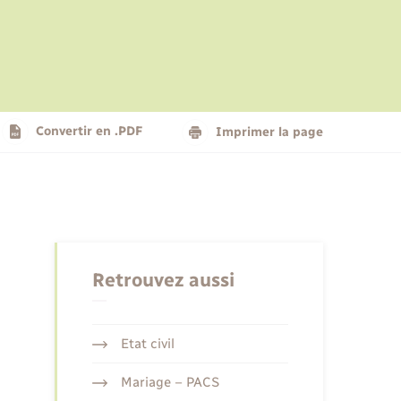
Le personnel municipal
Social
Logement - Urbanisme
Présentation de la commune
Convertir en .PDF
Imprimer la page
Nouvel habitant
Seniors
Retrouvez aussi
Etat civil
Mariage – PACS