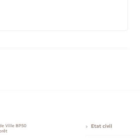
de Ville BP50
Etat civil
orêt