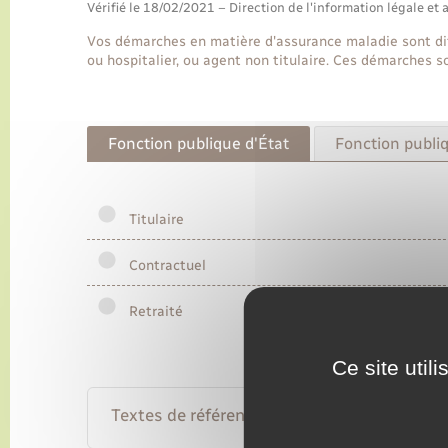
Vérifié le 18/02/2021 – Direction de l'information légale et 
Vos démarches en matière d'assurance maladie sont diff
ou hospitalier, ou agent non titulaire. Ces démarches so
Fonction publique d'État
Fonction publiq
Titulaire
Contractuel
Retraité
Ce site util
Textes de référence