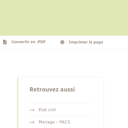
Le personnel municipal
Social
Logement - Urbanisme
Présentation de la commune
Convertir en .PDF
Imprimer la page
Nouvel habitant
Seniors
Retrouvez aussi
Etat civil
Mariage – PACS