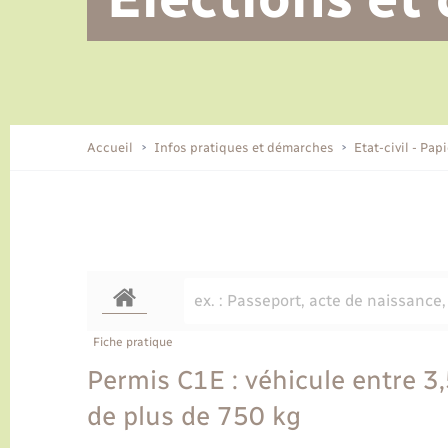
Alerte et informations aux
Location de 2 roues
Conseil municipal
Parrainage civil
Tourisme
Ecole et cantine scolaire
EHPAD local
populations
CIDFF
Travaux - Autorisation d’occupation
Eau - Assainissement
de l’espace public
Comment venir à Lyons-la-Forêt
Accueil
Infos pratiques et démarches
Etat-civil - Pap
Loisirs
Histoire et patrimoine
Numérique et services -
accompagnement
Transports
Fiche pratique
Permis C1E : véhicule entre 3
de plus de 750 kg