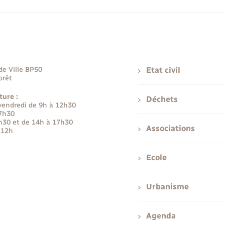
de Ville BP50
Etat civil
orêt
ture :
Déchets
 vendredi de 9h à 12h30
17h30
h30 et de 14h à 17h30
Associations
 12h
Ecole
Urbanisme
Agenda