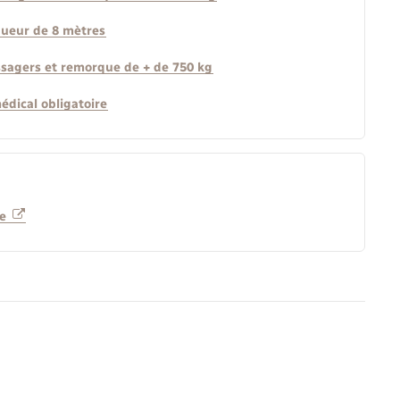
gueur de 8 mètres
ssagers et remorque de + de 750 kg
édical obligatoire
te