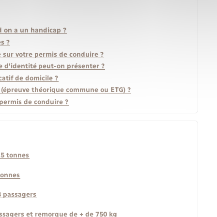
 on a un handicap ?
s ?
 sur votre permis de conduire ?
 d'identité peut-on présenter ?
atif de domicile ?
e (épreuve théorique commune ou ETG) ?
permis de conduire ?
,5 tonnes
 tonnes
8 passagers
assagers et remorque de + de 750 kg