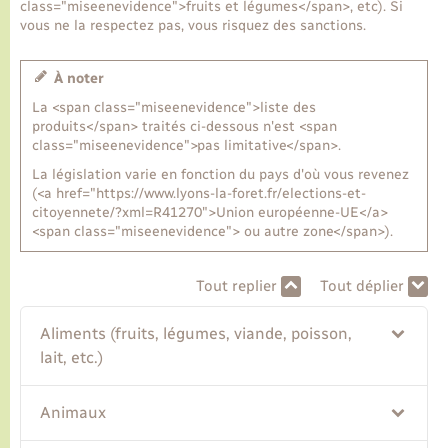
class="miseenevidence">fruits et légumes</span>, etc). Si
vous ne la respectez pas, vous risquez des sanctions.
Transports
À noter
Voirie et espace public
La <span class="miseenevidence">liste des
produits</span> traités ci-dessous n'est <span
class="miseenevidence">pas limitative</span>.
La législation varie en fonction du pays d'où vous revenez
(<a href="https://www.lyons-la-foret.fr/elections-et-
citoyennete/?xml=R41270">Union européenne-UE</a>
<span class="miseenevidence"> ou autre zone</span>).
Tout replier
Tout déplier
Aliments (fruits, légumes, viande, poisson,
lait, etc.)
Animaux