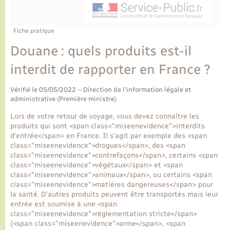
Ecole et cantine scolaire
Tourisme
CIDFF
Travaux - Autorisation d’occupation de l’espace
public
Ambulances
Permis de détention de chien
Transports scolaires
Bulletins d'informations communales
Etat-civil - Papiers - Citoyenneté
Recensement
Enfants – Jeunes
Fiche pratique
Aide à domicile
Douane : quels produits est-il
Le personnel municipal
Logement - Urbanisme
Social
interdit de rapporter en France ?
Comment venir à Lyons-la-Forêt
Loisirs
Vérifié le 05/05/2022 – Direction de l'information légale et
administrative (Première ministre)
Plan interactif
Marchés de Lyons-la-Forêt
Lors de votre retour de voyage, vous devez connaître les
produits qui sont <span class="miseenevidence">interdits
Présentation de la commune
d'entrée</span> en France. Il s'agit par exemple des <span
Nouvel habitant
class="miseenevidence">drogues</span>, des <span
class="miseenevidence">contrefaçons</span>, certains <span
Histoire et patrimoine
class="miseenevidence">végétaux</span> et <span
Numérique et services - accompagnement
class="miseenevidence">animaux</span>, ou certains <span
class="miseenevidence">matières dangereuses</span> pour
L’intercommunalité
la santé. D'autres produits peuvent être transportés mais leur
Organisation d’événement
entrée est soumise à une <span
class="miseenevidence">réglementation stricte</span>
(<span class="miseenevidence">arme</span>, <span
Seniors