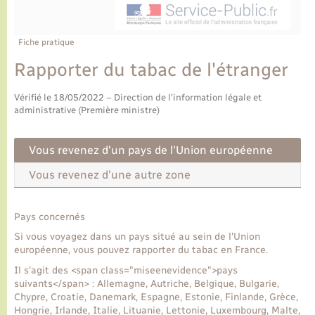
Ecole et cantine scolaire
Tourisme
CIDFF
Travaux - Autorisation d’occupation de l’espace
public
Ambulances
Permis de détention de chien
Transports scolaires
Bulletins d'informations communales
Etat-civil - Papiers - Citoyenneté
Recensement
Enfants – Jeunes
Fiche pratique
Aide à domicile
Rapporter du tabac de l'étranger
Le personnel municipal
Logement - Urbanisme
Social
Vérifié le 18/05/2022 – Direction de l'information légale et
Comment venir à Lyons-la-Forêt
administrative (Première ministre)
Loisirs
Plan interactif
Vous revenez d'un pays de l'Union européenne
Marchés de Lyons-la-Forêt
Vous revenez d'une autre zone
Présentation de la commune
Nouvel habitant
Pays concernés
Histoire et patrimoine
Numérique et services - accompagnement
Si vous voyagez dans un pays situé au sein de l'Union
européenne, vous pouvez rapporter du tabac en France.
L’intercommunalité
Organisation d’événement
Il s'agit des <span class="miseenevidence">pays
suivants</span> : Allemagne, Autriche, Belgique, Bulgarie,
Chypre, Croatie, Danemark, Espagne, Estonie, Finlande, Grèce,
Seniors
Hongrie, Irlande, Italie, Lituanie, Lettonie, Luxembourg, Malte,