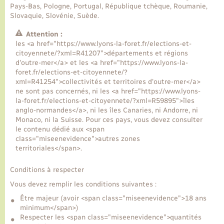
Pays-Bas, Pologne, Portugal, République tchèque, Roumanie,
Slovaquie, Slovénie, Suède.
Transports
Attention :
les <a href="https://www.lyons-la-foret.fr/elections-et-
Voirie et espace public
citoyennete/?xml=R41207">départements et régions
d'outre-mer</a> et les <a href="https://www.lyons-la-
foret.fr/elections-et-citoyennete/?
xml=R41254">collectivités et territoires d'outre-mer</a>
ne sont pas concernés, ni les <a href="https://www.lyons-
la-foret.fr/elections-et-citoyennete/?xml=R59895">îles
anglo-normandes</a>, ni les îles Canaries, ni Andorre, ni
Monaco, ni la Suisse. Pour ces pays, vous devez consulter
le contenu dédié aux <span
class="miseenevidence">autres zones
territoriales</span>.
Conditions à respecter
Vous devez remplir les conditions suivantes :
Être majeur (avoir <span class="miseenevidence">18 ans
minimum</span>)
Respecter les <span class="miseenevidence">quantités