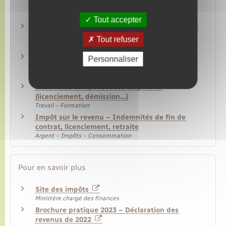
déclarer
Argent – Impôts – Consommation
Tout accepter
Impôt sur le revenu : déductions, réductions et
crédits d'impôt
Tout refuser
Argent – Impôts – Consommation
Impôt sur le revenu – Déclaration de revenus
Personnaliser
annuelle
Argent – Impôts – Consommation
Indemnité compensatrice de préavis
(licenciement, démission…)
Travail – Formation
Impôt sur le revenu – Indemnités de fin de
contrat, licenciement, retraite
Argent – Impôts – Consommation
Pour en savoir plus
Site des impôts
Ministère chargé des finances
Brochure pratique 2023 – Déclaration des
revenus de 2022