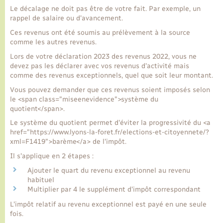
Le décalage ne doit pas être de votre fait. Par exemple, un
rappel de salaire ou d'avancement.
Transports
Ces revenus ont été soumis au prélèvement à la source
comme les autres revenus.
Voirie et espace public
Lors de votre déclaration 2023 des revenus 2022, vous ne
devez pas les déclarer avec vos revenus d'activité mais
comme des revenus exceptionnels, quel que soit leur montant.
Vous pouvez demander que ces revenus soient imposés selon
le <span class="miseenevidence">système du
quotient</span>.
Le système du quotient permet d'éviter la progressivité du <a
href="https://www.lyons-la-foret.fr/elections-et-citoyennete/?
xml=F1419">barème</a> de l'impôt.
Il s'applique en 2 étapes :
Ajouter le quart du revenu exceptionnel au revenu
habituel
Multiplier par 4 le supplément d'impôt correspondant
L'impôt relatif au revenu exceptionnel est payé en une seule
fois.