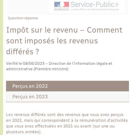
Ecole et cantine scolaire
Tourisme
CIDFF
Travaux - Autorisation d’occupation de l’espace
public
Ambulances
Permis de détention de chien
Transports scolaires
Bulletins d'informations communales
Etat-civil - Papiers - Citoyenneté
Recensement
Enfants – Jeunes
Question-réponse
Aide à domicile
Impôt sur le revenu – Comment
Le personnel municipal
Logement - Urbanisme
Social
sont imposés les revenus
Comment venir à Lyons-la-Forêt
Loisirs
différés ?
Plan interactif
Vérifié le 08/06/2023 – Direction de l'information légale et
Marchés de Lyons-la-Forêt
administrative (Première ministre)
Présentation de la commune
Nouvel habitant
Perçus en 2022
Histoire et patrimoine
Perçus en 2023
Numérique et services - accompagnement
L’intercommunalité
Les revenus différés sont des revenus que vous avez perçus
Organisation d’événement
en 2022, mais qui correspondent à la rémunération d'activités
que vous avez effectuées en 2021 ou avant (sur une ou
plusieurs années).
Seniors