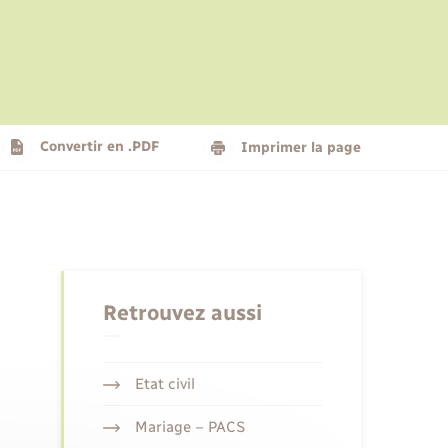
Le personnel municipal
Social
Logement - Urbanisme
Présentation de la commune
Convertir en .PDF
Imprimer la page
Nouvel habitant
Seniors
Retrouvez aussi
Etat civil
Mariage – PACS