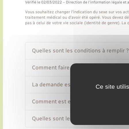
Vérifié le 02/03/2022 – Direction de l'information légale et 
Vous souhaitez changer l'indication du sexe sur vos actes
traitement médical ou d'avoir été opéré. Vous devez dé
pas à celui de votre vie sociale (identité de genre). La
Quelles sont les conditions à remplir ?
Comment faire la demande ?
La demande est-elle gratuite ?
Ce site util
Comment est examinée la demande ?
Quelles sont les conséquences ?