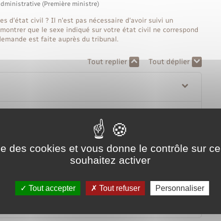
administrative (Première ministre)
 d'état civil ? Il n'est pas nécessaire d'avoir suivi un
montrer que le sexe indiqué sur votre état civil ne correspond
 demande est faite auprès du tribunal.
Tout replier
Tout déplier
ise des cookies et vous donne le contrôle sur 
souhaitez activer
Tout accepter
Tout refuser
Personnaliser