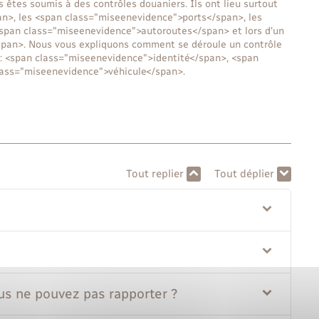
s êtes soumis à des contrôles douaniers. Ils ont lieu surtout
n>, les <span class="miseenevidence">ports</span>, les
<span class="miseenevidence">autoroutes</span> et lors d'un
span>. Nous vous expliquons comment se déroule un contrôle
s : <span class="miseenevidence">identité</span>, <span
ass="miseenevidence">véhicule</span>.
Tout replier
Tout déplier
us ne pouvez pas rapporter ?