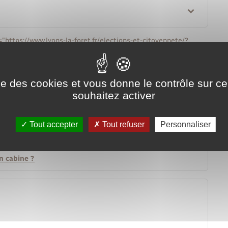
="https://www.lyons-la-foret.fr/elections-et-citoyennete/?
/a> ou d'un autre pays.
ise des cookies et vous donne le contrôle sur 
souhaitez activer
Tout accepter
Tout refuser
Personnaliser
en cabine ?