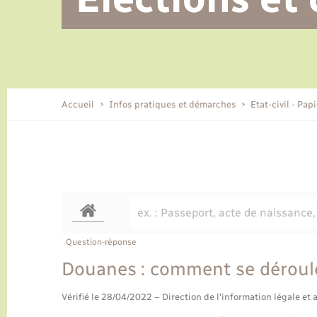
Alerte et informations aux
Location de 2 roues
Conseil municipal
Parrainage civil
Tourisme
Ecole et cantine scolaire
EHPAD local
populations
CIDFF
Travaux - Autorisation d’occupation
Eau - Assainissement
de l’espace public
Comment venir à Lyons-la-Forêt
Accueil
Infos pratiques et démarches
Etat-civil - Pap
Loisirs
Histoire et patrimoine
Numérique et services -
accompagnement
Transports
Question-réponse
Douanes : comment se déroule
Vérifié le 28/04/2022 – Direction de l'information légale et 