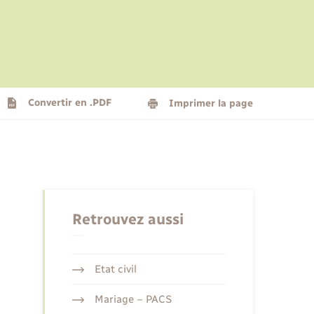
Le personnel municipal
Social
Logement - Urbanisme
Présentation de la commune
Convertir en .PDF
Imprimer la page
Nouvel habitant
Seniors
Retrouvez aussi
Etat civil
Mariage – PACS