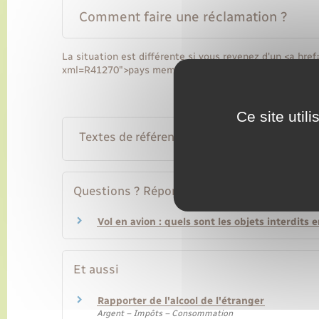
Comment faire une réclamation ?
La situation est différente si vous revenez d'un <a href
xml=R41270">pays membre de l'Union européenne (UE)<
Ce site util
Textes de référence
Questions ? Réponses !
Vol en avion : quels sont les objets interdits 
Et aussi
Rapporter de l'alcool de l'étranger
Argent – Impôts – Consommation