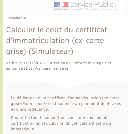
Ecole et cantine scolaire
Tourisme
CIDFF
Travaux - Autorisation d’occupation de l’espace
public
Ambulances
Permis de détention de chien
Transports scolaires
Bulletins d'informations communales
Etat-civil - Papiers - Citoyenneté
Recensement
Enfants – Jeunes
Simulateur
Aide à domicile
Calculer le coût du certificat
Le personnel municipal
Logement - Urbanisme
Social
d'immatriculation (ex-carte
Comment venir à Lyons-la-Forêt
Loisirs
grise) (Simulateur)
Plan interactif
Vérifié le 01/01/2023 – Direction de l'information légale et
Marchés de Lyons-la-Forêt
administrative (Première ministre)
Présentation de la commune
Nouvel habitant
Histoire et patrimoine
Numérique et services - accompagnement
La délivrance d'un certificat d'immatriculation (ex-carte
grise<Expression/>) est soumise au paiement de 4 taxes
et d'une redevance.
L’intercommunalité
Organisation d’événement
Pour effectuer la simulation, vous aurez besoin du
certificat d'immatriculation du véhicule s'il est déjà
immatriculé.
Seniors