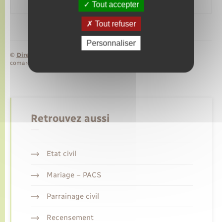
(ex-carte grise)
Tout accepter
Tout refuser
Personnaliser
©
Direction de l’information légale et administrative
comarquage developpé par
baseo.io
Retrouvez aussi
Etat civil
Mariage – PACS
Parrainage civil
Recensement