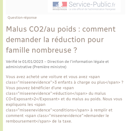
Ecole et cantine scolaire
Tourisme
CIDFF
Travaux - Autorisation d’occupation de l’espace
public
Ambulances
Permis de détention de chien
Transports scolaires
Bulletins d'informations communales
Etat-civil - Papiers - Citoyenneté
Recensement
Enfants – Jeunes
Question-réponse
Aide à domicile
Malus CO2/au poids : comment
Le personnel municipal
Logement - Urbanisme
Social
demander la réduction pour
Comment venir à Lyons-la-Forêt
Loisirs
famille nombreuse ?
Plan interactif
Vérifié le 01/01/2023 – Direction de l'information légale et
Marchés de Lyons-la-Forêt
administrative (Première ministre)
Présentation de la commune
Vous avez acheté une voiture et vous avez <span
Nouvel habitant
class="miseenevidence">3 enfants à charge ou plus</span> ?
Vous pouvez bénéficier d'une <span
Histoire et patrimoine
class="miseenevidence">réduction</span> du malus
Numérique et services - accompagnement
CO<Exposant>2</Exposant> et du malus au poids. Nous vous
expliquons les <span
L’intercommunalité
class="miseenevidence">conditions</span> à remplir et
Organisation d’événement
comment <span class="miseenevidence">demander le
remboursement</span> de la taxe.
Seniors