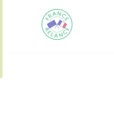
FR
EN
Traduction du
DE
site automatisée