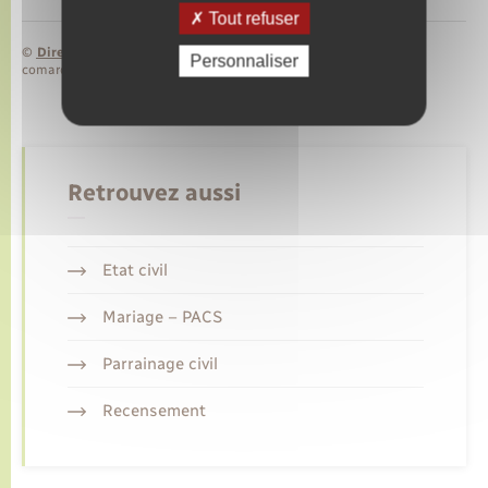
Tout refuser
©
Direction de l’information légale et administrative
Personnaliser
comarquage developpé par
baseo.io
Retrouvez aussi
Etat civil
Mariage – PACS
Parrainage civil
Recensement