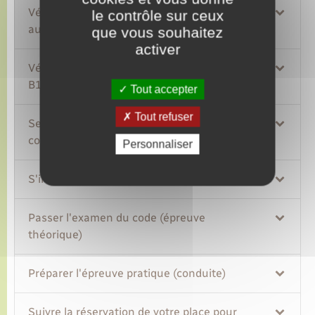
Vérifier les véhicules que le permis B1
le contrôle sur ceux
autorise à conduire
que vous souhaitez
activer
Vérifier les conditions pour passer le permis
B1
Tout accepter
Tout refuser
Se renseigner sur le prix du permis de
conduire
Personnaliser
S'inscrire à l'examen du permis de conduire
Passer l'examen du code (épreuve
théorique)
Préparer l'épreuve pratique (conduite)
Suivre la réservation de votre place pour