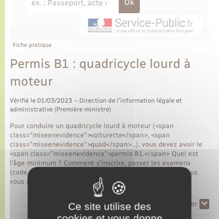
Fiche pratique
Permis B1 : quadricycle lourd à
moteur
Vérifié le 01/03/2023 – Direction de l'information légale et
administrative (Première ministre)
Pour conduire un quadricycle lourd à moteur (<span
class="miseenevidence">voiturette</span>, <span
class="miseenevidence">quad</span>…), vous devez avoir le
<span class="miseenevidence">permis B1.</span> Quel est
l'âge minimum ? Comment s'inscrire, passer les examens
(code et la conduite) et faire la demande du permis ? Nous
vous indiquons étapes à suivre pour passer le permis B1.
Tout replier
Tout déplier
Ce site utilise des
cookies et vous donne