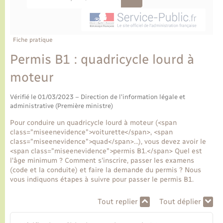
Ecole et cantine scolaire
Tourisme
CIDFF
Travaux - Autorisation d’occupation de l’espace
public
Ambulances
Permis de détention de chien
Transports scolaires
Bulletins d'informations communales
Etat-civil - Papiers - Citoyenneté
Recensement
Enfants – Jeunes
Aide à domicile
Fiche pratique
Le personnel municipal
Logement - Urbanisme
Social
Permis B1 : quadricycle lourd à
moteur
Comment venir à Lyons-la-Forêt
Loisirs
Vérifié le 01/03/2023 – Direction de l'information légale et
Plan interactif
administrative (Première ministre)
Marchés de Lyons-la-Forêt
Pour conduire un quadricycle lourd à moteur (<span
Présentation de la commune
class="miseenevidence">voiturette</span>, <span
Nouvel habitant
class="miseenevidence">quad</span>…), vous devez avoir le
<span class="miseenevidence">permis B1.</span> Quel est
Histoire et patrimoine
l'âge minimum ? Comment s'inscrire, passer les examens
Numérique et services - accompagnement
(code et la conduite) et faire la demande du permis ? Nous
vous indiquons étapes à suivre pour passer le permis B1.
L’intercommunalité
Organisation d’événement
Tout replier
Tout déplier
Seniors