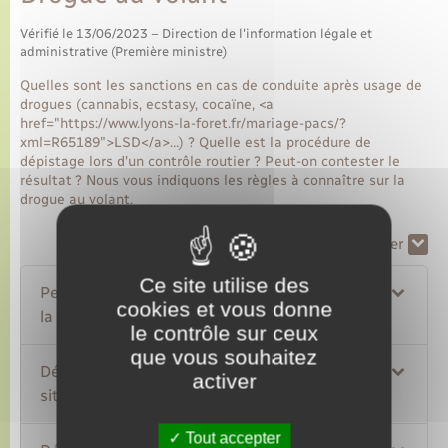
Vérifié le 13/06/2023 – Direction de l'information légale et
administrative (Première ministre)
Quelles sont les sanctions en cas de conduite après usage de
drogues (cannabis, ecstasy, cocaïne, <a
href="https://www.lyons-la-foret.fr/mariage-pacs/?
xml=R65189">LSD</a>…) ? Quelle est la procédure de
dépistage lors d'un contrôle routier ? Peut-on contester le
résultat ? Nous vous indiquons les règles à connaître sur la
drogue au volant.
Tout replier
Tout déplier
Ce site utilise des
Peut-on conduire après avoir consommé de
cookies et vous donne
la drogue ?
le contrôle sur ceux
que vous souhaitez
Dépistage de drogues : dans quelles
activer
situations ?
Tout accepter