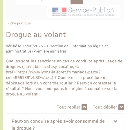
Ecole et cantine scolaire
Tourisme
CIDFF
Travaux - Autorisation d’occupation de l’espace
public
Ambulances
Permis de détention de chien
Transports scolaires
Bulletins d'informations communales
Etat-civil - Papiers - Citoyenneté
Recensement
Enfants – Jeunes
Aide à domicile
Fiche pratique
Le personnel municipal
Logement - Urbanisme
Social
Drogue au volant
Comment venir à Lyons-la-Forêt
Vérifié le 13/06/2023 – Direction de l'information légale et
Loisirs
administrative (Première ministre)
Plan interactif
Quelles sont les sanctions en cas de conduite après usage de
Marchés de Lyons-la-Forêt
drogues (cannabis, ecstasy, cocaïne, <a
href="https://www.lyons-la-foret.fr/mariage-pacs/?
Présentation de la commune
xml=R65189">LSD</a>…) ? Quelle est la procédure de
Nouvel habitant
dépistage lors d'un contrôle routier ? Peut-on contester le
résultat ? Nous vous indiquons les règles à connaître sur la
Histoire et patrimoine
drogue au volant.
Numérique et services - accompagnement
Tout replier
Tout déplier
L’intercommunalité
Organisation d’événement
Peut-on conduire après avoir consommé de
Seniors
la drogue ?