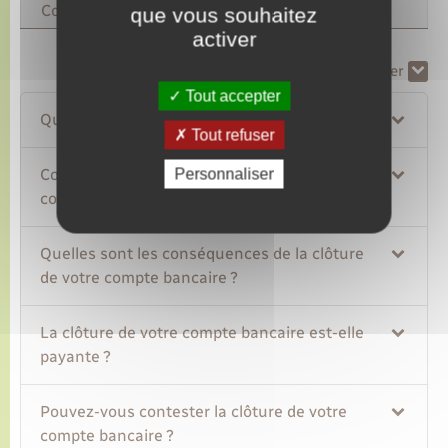
Compte inactif
que vous souhaitez
activer
Tout replier
Tout déplier
Tout accepter
Qu'est-ce qu'un compte bancaire actif ?
Tout refuser
Comment la banque peut-elle clôturer votre
Personnaliser
compte bancaire ?
Quelles sont les conséquences de la clôture
de votre compte bancaire ?
La clôture de votre compte bancaire est-elle
payante ?
Pouvez-vous contester la clôture de votre
compte bancaire ?