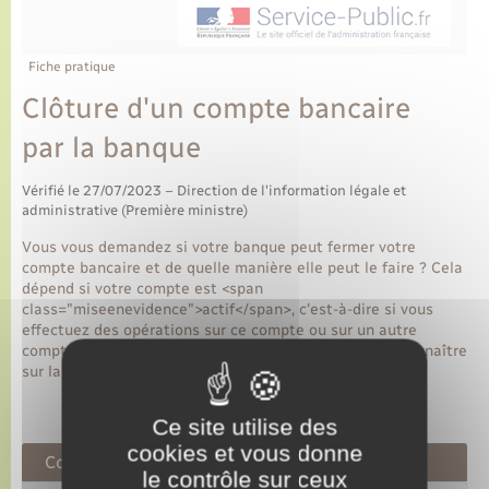
Fiche pratique
Clôture d'un compte bancaire
par la banque
Vérifié le 27/07/2023 – Direction de l'information légale et
administrative (Première ministre)
Vous vous demandez si votre banque peut fermer votre
compte bancaire et de quelle manière elle peut le faire ? Cela
dépend si votre compte est <span
class="miseenevidence">actif</span>, c'est-à-dire si vous
effectuez des opérations sur ce compte ou sur un autre
compte de la même banque. Voici les informations à connaître
sur la clôture de votre compte bancaire par la banque.
Ce site utilise des
cookies et vous donne
Compte actif
le contrôle sur ceux