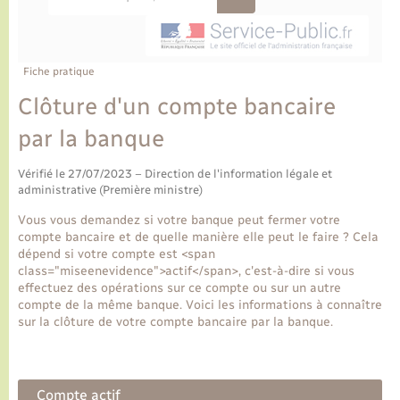
Ecole et cantine scolaire
Tourisme
CIDFF
Travaux - Autorisation d’occupation de l’espace
public
Ambulances
Permis de détention de chien
Transports scolaires
Bulletins d'informations communales
Etat-civil - Papiers - Citoyenneté
Recensement
Enfants – Jeunes
Aide à domicile
Fiche pratique
Le personnel municipal
Logement - Urbanisme
Social
Clôture d'un compte bancaire
par la banque
Comment venir à Lyons-la-Forêt
Loisirs
Vérifié le 27/07/2023 – Direction de l'information légale et
Plan interactif
administrative (Première ministre)
Marchés de Lyons-la-Forêt
Vous vous demandez si votre banque peut fermer votre
Présentation de la commune
compte bancaire et de quelle manière elle peut le faire ? Cela
Nouvel habitant
dépend si votre compte est <span
class="miseenevidence">actif</span>, c'est-à-dire si vous
Histoire et patrimoine
effectuez des opérations sur ce compte ou sur un autre
Numérique et services - accompagnement
compte de la même banque. Voici les informations à connaître
sur la clôture de votre compte bancaire par la banque.
L’intercommunalité
Organisation d’événement
Seniors
Compte actif