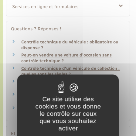
Services en ligne et formulaires
Questions ? Réponses !
Contrôle technique du véhicule : obligatoire ou
dispense ?
Peut-on vendre une voiture d'occasion sans
contrôle technique ?
Contrôle technique d'un véhicule de collection :
quelles sont les règles ?
Comment faire le contrôle technique sans la
carte grise du véhicule ?
Peut-on faire le contrôle technique à l'étranger
Ce site utilise des
?
cookies et vous donne
Que faire en cas de perte du procès-verbal de
le contrôle sur ceux
contrôle technique ?
que vous souhaitez
activer
Et aussi