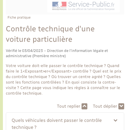
Ecole et cantine scolaire
Tourisme
CIDFF
Travaux - Autorisation d’occupation de l’espace
public
Ambulances
Permis de détention de chien
Transports scolaires
Bulletins d'informations communales
Etat-civil - Papiers - Citoyenneté
Recensement
Enfants – Jeunes
Fiche pratique
Aide à domicile
Contrôle technique d'une
Le personnel municipal
Logement - Urbanisme
Social
voiture particulière
Comment venir à Lyons-la-Forêt
Loisirs
Vérifié le 03/04/2023 – Direction de l'information légale et
administrative (Première ministre)
Plan interactif
Marchés de Lyons-la-Forêt
Votre voiture doit-elle passer le contrôle technique ? Quand
faire le 1<Exposant>er</Exposant> contrôle ? Quel est le prix
Présentation de la commune
du contrôle technique ? Où trouver un centre agréé ? Quelles
Nouvel habitant
sont les fonctions contrôlées ? En quoi consiste la contre-
visite ? Cette page vous indique les règles à connaître sur le
Histoire et patrimoine
contrôle technique.
Numérique et services - accompagnement
Tout replier
Tout déplier
L’intercommunalité
Organisation d’événement
Quels véhicules doivent passer le contrôle
technique ?
Seniors