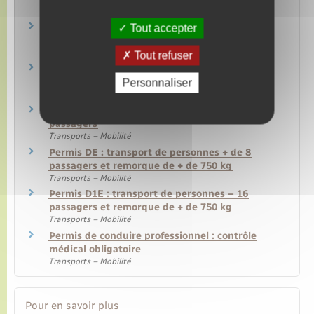
Transports – Mobilité
Permis C1 : véhicule compris entre 3,5 et 7,5
Tout accepter
tonnes
Transports – Mobilité
Tout refuser
Permis C1E : véhicule entre 3,5 et 7,5 tonnes
avec remorque de plus de 750 kg
Personnaliser
Transports – Mobilité
Permis D : transport de personnes – plus de 8
passagers
Transports – Mobilité
Permis DE : transport de personnes + de 8
passagers et remorque de + de 750 kg
Transports – Mobilité
Permis D1E : transport de personnes – 16
passagers et remorque de + de 750 kg
Transports – Mobilité
Permis de conduire professionnel : contrôle
médical obligatoire
Transports – Mobilité
Pour en savoir plus