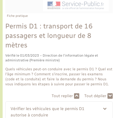
Ecole et cantine scolaire
Tourisme
CIDFF
Travaux - Autorisation d’occupation de l’espace
public
Ambulances
Permis de détention de chien
Transports scolaires
Bulletins d'informations communales
Etat-civil - Papiers - Citoyenneté
Recensement
Enfants – Jeunes
Fiche pratique
Aide à domicile
Permis D1 : transport de 16
Le personnel municipal
Logement - Urbanisme
Social
passagers et longueur de 8
Comment venir à Lyons-la-Forêt
Loisirs
mètres
Plan interactif
Vérifié le 01/03/2023 – Direction de l'information légale et
Marchés de Lyons-la-Forêt
administrative (Première ministre)
Présentation de la commune
Quels véhicules peut-on conduire avec le permis D1 ? Quel est
Nouvel habitant
l'âge minimum ? Comment s'inscrire, passer les examens
(code et la conduite) et faire la demande du permis ? Nous
Histoire et patrimoine
vous indiquons les étapes à suivre pour passer le permis D1.
Numérique et services - accompagnement
Tout replier
Tout déplier
L’intercommunalité
Organisation d’événement
Vérifier les véhicules que le permis D1
autorise à conduire
Seniors