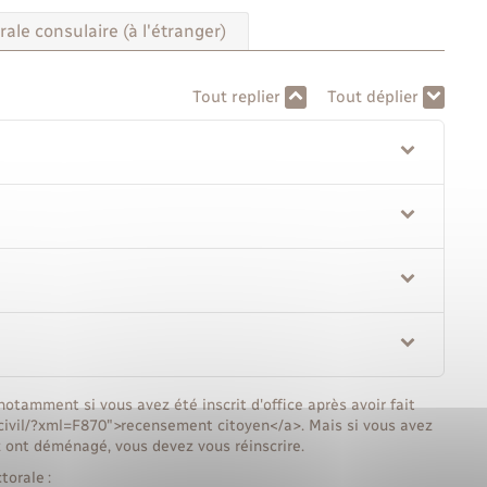
rale consulaire (à l'étranger)
Tout replier
Tout déplier
 notamment si vous avez été inscrit d'office après avoir fait
e-civil/?xml=F870">recensement citoyen</a>. Mais si vous avez
 ont déménagé, vous devez vous réinscrire.
torale :