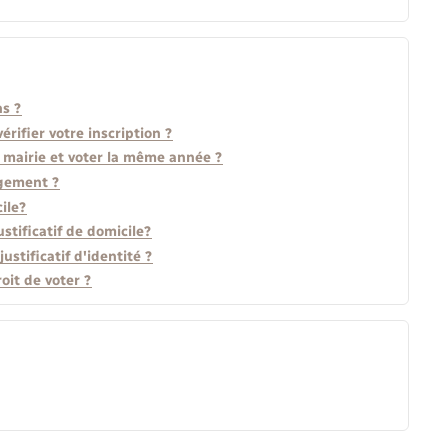
ns ?
rifier votre inscription ?
ne mairie et voter la même année ?
agement ?
cile?
stificatif de domicile?
justificatif d'identité ?
oit de voter ?