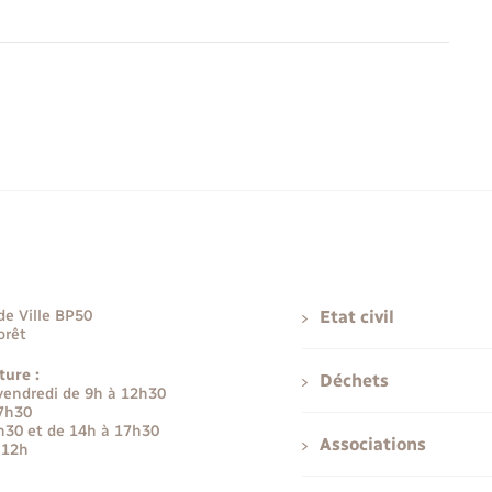
de Ville BP50
Etat civil
orêt
ture :
Déchets
 vendredi de 9h à 12h30
17h30
h30 et de 14h à 17h30
Associations
 12h