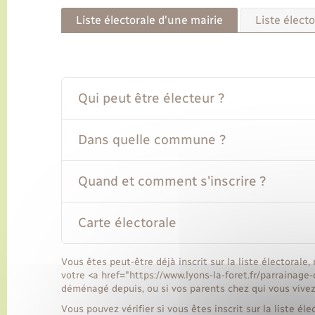
Liste électorale d'une mairie
Liste électo
Qui peut être électeur ?
Dans quelle commune ?
Quand et comment s'inscrire ?
Carte électorale
Vous êtes peut-être déjà inscrit sur la liste électorale,
votre <a href="https://www.lyons-la-foret.fr/parrainag
déménagé depuis, ou si vos parents chez qui vous vivez
Vous pouvez vérifier si vous êtes inscrit sur la liste élec