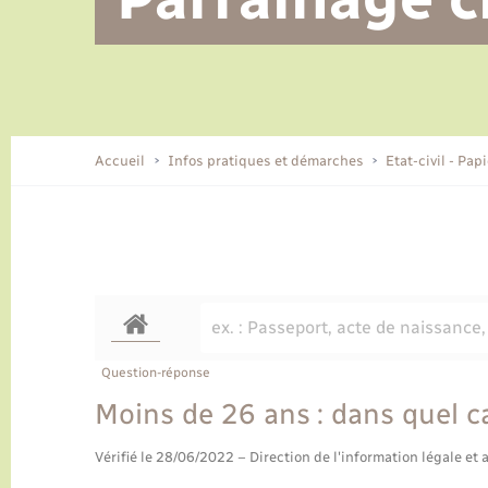
Alerte et informations aux
Location de 2 roues
Conseil municipal
Parrainage civil
Tourisme
Ecole et cantine scolaire
EHPAD local
populations
CIDFF
Travaux - Autorisation d’occupation
Eau - Assainissement
de l’espace public
Comment venir à Lyons-la-Forêt
Accueil
Infos pratiques et démarches
Etat-civil - Pap
Loisirs
Histoire et patrimoine
Numérique et services -
accompagnement
Transports
Question-réponse
Moins de 26 ans : dans quel cas
Vérifié le 28/06/2022 – Direction de l'information légale et 