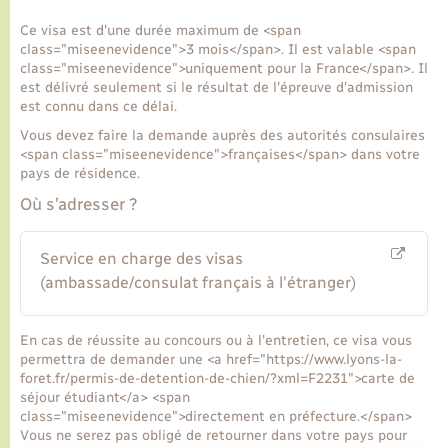
Ce visa est d'une durée maximum de <span
Transports
class="miseenevidence">3 mois</span>. Il est valable <span
class="miseenevidence">uniquement pour la France</span>. Il
est délivré seulement si le résultat de l'épreuve d'admission
Voirie et espace public
est connu dans ce délai.
Vous devez faire la demande auprès des autorités consulaires
<span class="miseenevidence">françaises</span> dans votre
pays de résidence.
Où s’adresser ?
Service en charge des visas
(ambassade/consulat français à l'étranger)
En cas de réussite au concours ou à l'entretien, ce visa vous
permettra de demander une <a href="https://www.lyons-la-
foret.fr/permis-de-detention-de-chien/?xml=F2231">carte de
séjour étudiant</a> <span
class="miseenevidence">directement en préfecture.</span>
Vous ne serez pas obligé de retourner dans votre pays pour