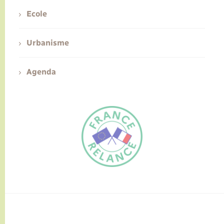
Ecole
Urbanisme
Agenda
FR
EN
Traduction du
DE
site automatisée