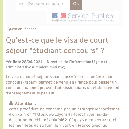
Ecole et cantine scolaire
Tourisme
CIDFF
Travaux - Autorisation d’occupation de l’espace
public
Ambulances
Permis de détention de chien
Transports scolaires
Bulletins d'informations communales
Etat-civil - Papiers - Citoyenneté
Recensement
Enfants – Jeunes
Aide à domicile
Le personnel municipal
Question-réponse
Logement - Urbanisme
Social
Qu'est-ce que le visa de court
Comment venir à Lyons-la-Forêt
Loisirs
séjour "étudiant concours" ?
Plan interactif
Vérifié le 28/06/2021 – Direction de l'information légale et
Marchés de Lyons-la-Forêt
administrative (Première ministre)
Présentation de la commune
Le visa de court séjour <span class="expression">étudiant
Nouvel habitant
concours</span> permet de venir en France pour passer un
concours ou une épreuve d'admission dans un établissement
Histoire et patrimoine
d'enseignement supérieur.
Numérique et services - accompagnement
Attention :
L’intercommunalité
cette procédure ne concerne pas un étranger ressortissant
Organisation d’événement
d'un <a href="https://www.lyons-la-foret.fr/permis-de-
detention-de-chien/?xml=R46210">pays européen</a>, ni
les membres de sa famille vivant en France avec lui.
Seniors