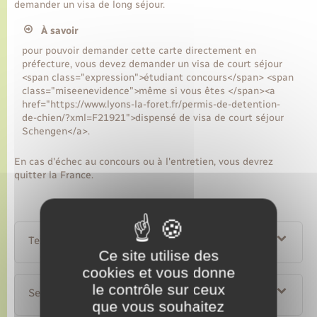
demander un visa de long séjour.
À savoir
pour pouvoir demander cette carte directement en
préfecture, vous devez demander un visa de court séjour
<span class="expression">étudiant concours</span> <span
class="miseenevidence">même si vous êtes </span><a
href="https://www.lyons-la-foret.fr/permis-de-detention-
de-chien/?xml=F21921">dispensé de visa de court séjour
Schengen</a>.
En cas d'échec au concours ou à l'entretien, vous devrez
quitter la France.
Textes de référence
Ce site utilise des
cookies et vous donne
le contrôle sur ceux
Services en ligne et formulaires
que vous souhaitez