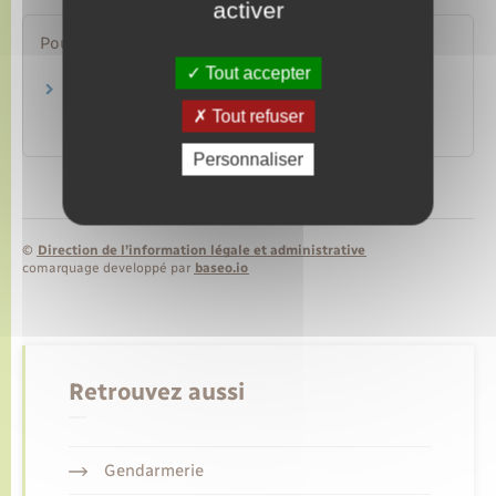
activer
Pour en savoir plus
Tout accepter
Pays concernés par la procédure d'inscription
en ligne "Études en France"
Tout refuser
Agence Campus France
Personnaliser
©
Direction de l’information légale et administrative
comarquage developpé par
baseo.io
Retrouvez aussi
Gendarmerie