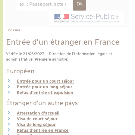
Ecole et cantine scolaire
Tourisme
CIDFF
Travaux - Autorisation d’occupation de l’espace
public
Ambulances
Permis de détention de chien
Transports scolaires
Bulletins d'informations communales
Etat-civil - Papiers - Citoyenneté
Recensement
Enfants – Jeunes
Aide à domicile
Le personnel municipal
Dossier
Logement - Urbanisme
Social
Entrée d'un étranger en France
Comment venir à Lyons-la-Forêt
Loisirs
Vérifié le 21/06/2023 – Direction de l'information légale et
administrative (Première ministre)
Plan interactif
Marchés de Lyons-la-Forêt
Européen
Présentation de la commune
Entrée pour un court séjour
Nouvel habitant
Entrée pour un long séjour
Refus d'entrée et expulsion
Histoire et patrimoine
Numérique et services - accompagnement
Étranger d'un autre pays
L’intercommunalité
Attestation d'accueil
Organisation d’événement
Visa de court séjour
Visa de long séjour
Refus d'entrée en France
Seniors