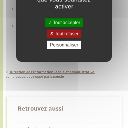
Commission européenne
activer
Solvit : des solutions aux problèmes liés à vos
droits en Europe
Commission européenne
Tout accepter
Règlements communautaires en matière de
sécurité sociale
Tout refuser
Centre des liaisons européennes et internationales de
sécurité sociale (Cleiss)
Personnaliser
©
Direction de l’information légale et administrative
comarquage developpé par
baseo.io
Retrouvez aussi