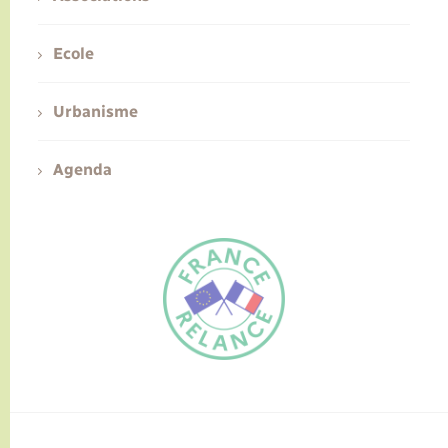
Ecole
Urbanisme
Agenda
FR
EN
Traduction du
DE
site automatisée