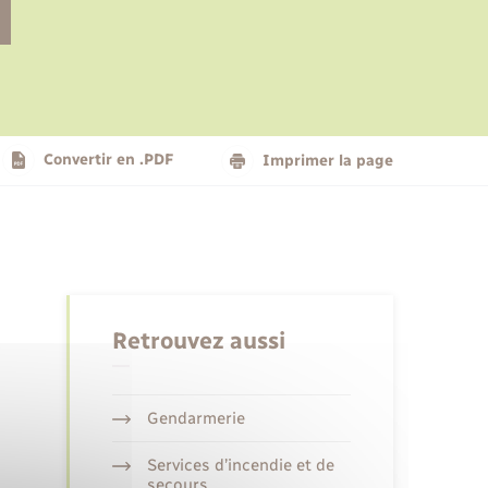
Le personnel municipal
Social
Logement - Urbanisme
Présentation de la commune
Convertir en .PDF
Imprimer la page
Nouvel habitant
Seniors
Retrouvez aussi
Gendarmerie
Services d’incendie et de
secours