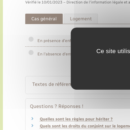
Vérifié le 10/01/2023 – Direction de l'information légale et 
Cas général
Logement
En présence d'enfants
Ce site util
En l'absence d'enfants
Textes de référence
Questions ? Réponses !
Quelles sont les règles pour hériter ?
Quels sont les droits du conjoint sur le loge