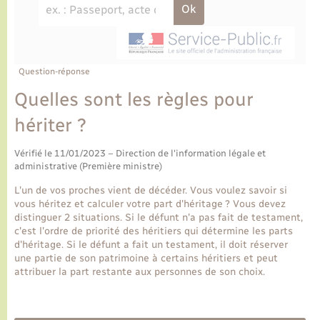
Ecole et cantine scolaire
Tourisme
CIDFF
Travaux - Autorisation d’occupation de l’espace
public
Ambulances
Permis de détention de chien
Transports scolaires
Bulletins d'informations communales
Etat-civil - Papiers - Citoyenneté
Recensement
Enfants – Jeunes
Aide à domicile
Le personnel municipal
Question-réponse
Logement - Urbanisme
Social
Quelles sont les règles pour
Comment venir à Lyons-la-Forêt
Loisirs
hériter ?
Plan interactif
Vérifié le 11/01/2023 – Direction de l'information légale et
Marchés de Lyons-la-Forêt
administrative (Première ministre)
Présentation de la commune
L'un de vos proches vient de décéder. Vous voulez savoir si
Nouvel habitant
vous héritez et calculer votre part d'héritage ? Vous devez
distinguer 2 situations. Si le défunt n'a pas fait de testament,
Histoire et patrimoine
c'est l'ordre de priorité des héritiers qui détermine les parts
Numérique et services - accompagnement
d'héritage. Si le défunt a fait un testament, il doit réserver
une partie de son patrimoine à certains héritiers et peut
L’intercommunalité
attribuer la part restante aux personnes de son choix.
Organisation d’événement
Seniors