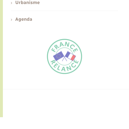
Urbanisme
Agenda
FR
EN
Traduction du
DE
site automatisée