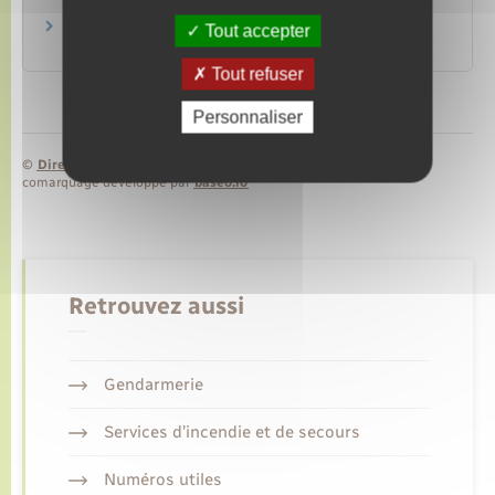
Famille – Scolarité
Contrat de mariage
Tout accepter
Famille – Scolarité
Tout refuser
Personnaliser
©
Direction de l’information légale et administrative
comarquage developpé par
baseo.io
Retrouvez aussi
Gendarmerie
Services d’incendie et de secours
Numéros utiles