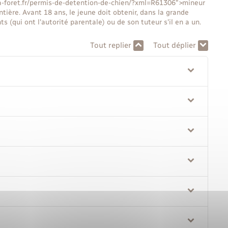
-la-foret.fr/permis-de-detention-de-chien/?xml=R61306">mineur
ière. Avant 18 ans, le jeune doit obtenir, dans la grande
ts (qui ont l'autorité parentale) ou de son tuteur s'il en a un.
Tout replier
Tout déplier