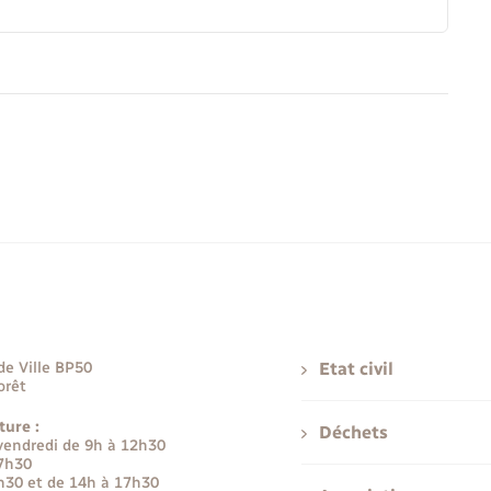
de Ville BP50
Etat civil
orêt
ture :
Déchets
 vendredi de 9h à 12h30
17h30
h30 et de 14h à 17h30