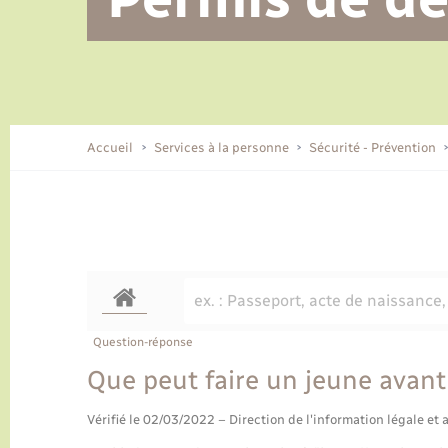
Alerte et informations aux
Location de 2 roues
Conseil municipal
Parrainage civil
Tourisme
Ecole et cantine scolaire
EHPAD local
populations
CIDFF
Travaux - Autorisation d’occupation
Eau - Assainissement
de l’espace public
Comment venir à Lyons-la-Forêt
Accueil
Services à la personne
Sécurité - Prévention
Loisirs
Histoire et patrimoine
Numérique et services -
accompagnement
Transports
Question-réponse
Que peut faire un jeune avant
Vérifié le 02/03/2022 – Direction de l'information légale et 