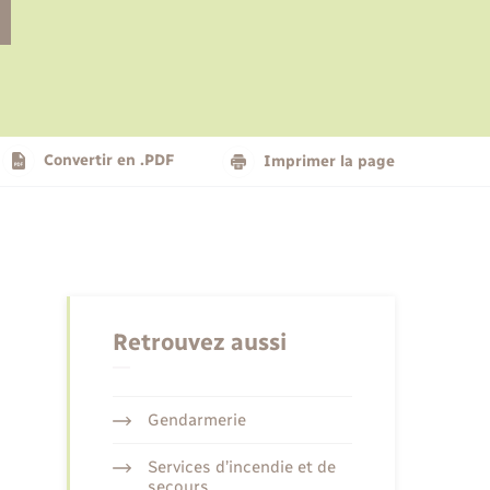
Le personnel municipal
Social
Logement - Urbanisme
Présentation de la commune
Convertir en .PDF
Imprimer la page
Nouvel habitant
Seniors
Retrouvez aussi
Gendarmerie
Services d’incendie et de
secours