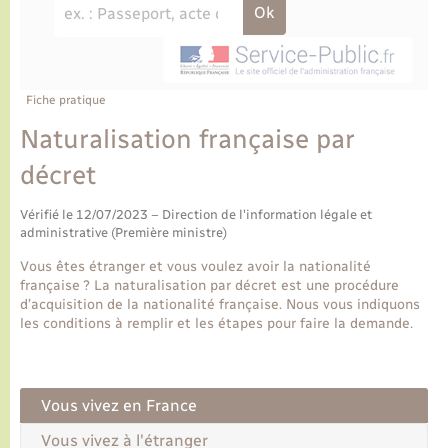
Ecole et cantine scolaire
Tourisme
CIDFF
Travaux - Autorisation d’occupation de l’espace
public
Ambulances
Permis de détention de chien
Transports scolaires
Bulletins d'informations communales
Etat-civil - Papiers - Citoyenneté
Recensement
Enfants – Jeunes
Aide à domicile
Le personnel municipal
Fiche pratique
Logement - Urbanisme
Social
Naturalisation française par
Comment venir à Lyons-la-Forêt
Loisirs
décret
Plan interactif
Vérifié le 12/07/2023 – Direction de l'information légale et
Marchés de Lyons-la-Forêt
administrative (Première ministre)
Présentation de la commune
Vous êtes étranger et vous voulez avoir la nationalité
Nouvel habitant
française ? La naturalisation par décret est une procédure
d’acquisition de la nationalité française. Nous vous indiquons
Histoire et patrimoine
les conditions à remplir et les étapes pour faire la demande.
Numérique et services - accompagnement
L’intercommunalité
Organisation d’événement
Vous vivez en France
Seniors
Vous vivez à l'étranger