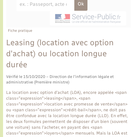
Ecole et cantine scolaire
Tourisme
CIDFF
Travaux - Autorisation d’occupation de l’espace
public
Ambulances
Permis de détention de chien
Transports scolaires
Bulletins d'informations communales
Etat-civil - Papiers - Citoyenneté
Recensement
Enfants – Jeunes
Aide à domicile
Le personnel municipal
Fiche pratique
Logement - Urbanisme
Social
Leasing (location avec option
Comment venir à Lyons-la-Forêt
Loisirs
d'achat) ou location longue
durée
Plan interactif
Marchés de Lyons-la-Forêt
Vérifié le 15/10/2020 – Direction de l'information légale et
Présentation de la commune
administrative (Première ministre)
Nouvel habitant
La location avec option d'achat (LOA), encore appelée <span
Histoire et patrimoine
class="expression">leasing</span>, <span
Numérique et services - accompagnement
class="expression">location avec promesse de vente</span>
ou <span class="expression">crédit-bail</span>, ne doit pas
L’intercommunalité
être confondue avec la location longue durée (LLD). En effet,
Organisation d’événement
les deux formules permettent de disposer d'un bien (souvent
une voiture) sans l'acheter, en payant des <span
class="expression">loyers</span> mensuels. Mais la LOA est
Seniors