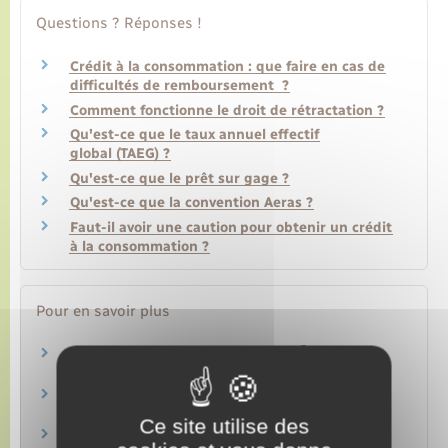
Questions ? Réponses !
Crédit à la consommation : que faire en cas de
difficultés de remboursement ?
Comment fonctionne le droit de rétractation ?
Qu'est-ce que le taux annuel effectif
global (TAEG) ?
Qu'est-ce que le prêt sur gage ?
Qu'est-ce que la convention Aeras ?
Faut-il avoir une caution pour obtenir un crédit
à la consommation ?
Pour en savoir plus
Que savoir avant d'emprunter ?
Autorité de contrôle prudentiel et de résolution (ACPR)
Comprendre son contrat avant de signer
Autorité de contrôle prudentiel et de résolution (ACPR)
Ce site utilise des
Attention aux offres de crédit frauduleuses