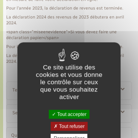
Pour l'année 2023, la déclaration de revenus est terminée.
La déclaration 2024 des revenus de 2023 débutera en avril
2024.
<span class="miseenevidence">Si vous devez faire une
déclaration papier</span>
Pour l'année 2023, la déclaration de revenus est terminée.
La déclaration 2024 des revenus de 2023 débutera en avril
2024.
Ce site utilise des
cookies et vous donne
le contrôle sur ceux
que vous souhaitez
Textes de référence
activer
Services en ligne et formulaires
Tout accepter
Tout refuser
Questions ? Réponses !