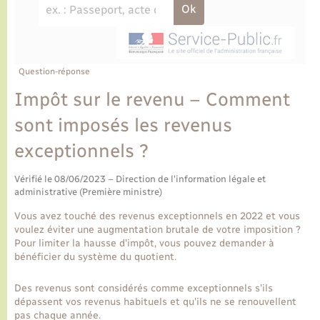
Ecole et cantine scolaire
Tourisme
CIDFF
Travaux - Autorisation d’occupation de l’espace
public
Ambulances
Permis de détention de chien
Transports scolaires
Bulletins d'informations communales
Etat-civil - Papiers - Citoyenneté
Recensement
Enfants – Jeunes
Aide à domicile
Le personnel municipal
Question-réponse
Logement - Urbanisme
Social
Impôt sur le revenu – Comment
Comment venir à Lyons-la-Forêt
Loisirs
sont imposés les revenus
exceptionnels ?
Plan interactif
Marchés de Lyons-la-Forêt
Vérifié le 08/06/2023 – Direction de l'information légale et
Présentation de la commune
administrative (Première ministre)
Nouvel habitant
Vous avez touché des revenus exceptionnels en 2022 et vous
Histoire et patrimoine
voulez éviter une augmentation brutale de votre imposition ?
Numérique et services - accompagnement
Pour limiter la hausse d'impôt, vous pouvez demander à
bénéficier du système du quotient.
L’intercommunalité
Organisation d’événement
Des revenus sont considérés comme exceptionnels s'ils
dépassent vos revenus habituels et qu'ils ne se renouvellent
Seniors
pas chaque année.