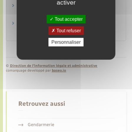
activer
Brochure pratique 2023 – Déclaration des
revenus de 2022
Ministère chargé des finances
Tout accepter
Impôt sur le revenu : dépliants d'information
Tout refuser
Ministère chargé des finances
Personnaliser
©
Direction de l’information légale et administrative
comarquage developpé par
baseo.io
Retrouvez aussi
Gendarmerie