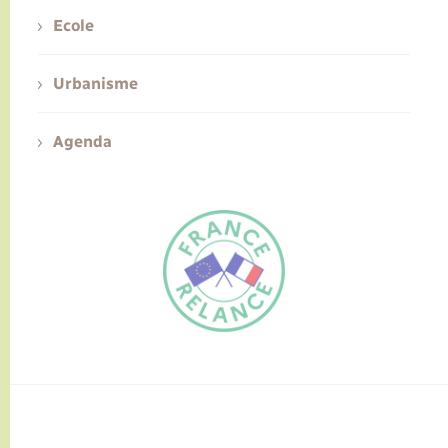
Ecole
Urbanisme
Agenda
FR
EN
Traduction du
DE
site automatisée