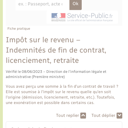
Ecole et cantine scolaire
Tourisme
CIDFF
Travaux - Autorisation d’occupation de l’espace
public
Ambulances
Permis de détention de chien
Transports scolaires
Bulletins d'informations communales
Etat-civil - Papiers - Citoyenneté
Recensement
Enfants – Jeunes
Aide à domicile
Le personnel municipal
Fiche pratique
Logement - Urbanisme
Social
Impôt sur le revenu –
Comment venir à Lyons-la-Forêt
Loisirs
Indemnités de fin de contrat,
licenciement, retraite
Plan interactif
Marchés de Lyons-la-Forêt
Vérifié le 08/06/2023 – Direction de l'information légale et
Présentation de la commune
administrative (Première ministre)
Nouvel habitant
Vous avez perçu une somme à la fin d'un contrat de travail ?
Histoire et patrimoine
Elle est soumise à l'impôt sur le revenu quelle qu'en soit
Numérique et services - accompagnement
l'origine (démission, licenciement, retraite, etc.). Toutefois,
une exonération est possible dans certains cas.
L’intercommunalité
Organisation d’événement
Tout replier
Tout déplier
Seniors