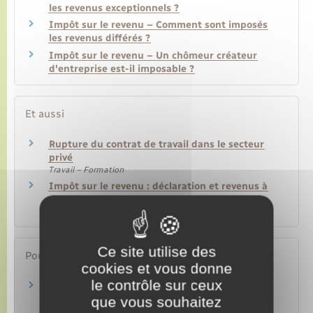
les revenus exceptionnels ?
Impôt sur le revenu – Comment sont imposés
les revenus différés ?
Impôt sur le revenu – Un chômeur créateur
d'entreprise est-il imposable ?
Et aussi
Rupture du contrat de travail dans le secteur
privé
Travail – Formation
Impôt sur le revenu : déclaration et revenus à
déclarer
Argent – Impôts – Consommation
Ce site utilise des
Pour en savoir plus
cookies et vous donne
le contrôle sur ceux
Régime fiscal des sommes perçues en cas de
rupture du contrat de travail
que vous souhaitez
Ministère chargé des finances