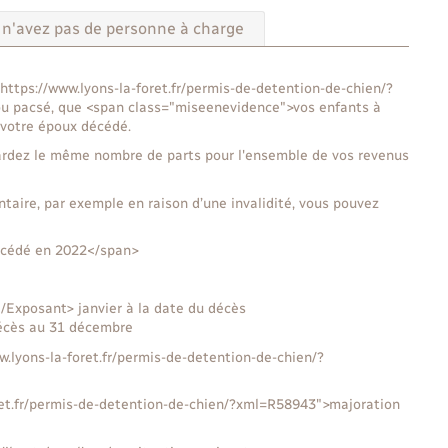
 n'avez pas de personne à charge
ttps://www.lyons-la-foret.fr/permis-de-detention-de-chien/?
ou pacsé, que <span class="miseenevidence">vos enfants à
 votre époux décédé.
 gardez le même nombre de parts pour l'ensemble de vos revenus
taire, par exemple en raison d’une invalidité, vous pouvez
décédé en 2022</span>
Exposant> janvier à la date du décès
décès au 31 décembre
w.lyons-la-foret.fr/permis-de-detention-de-chien/?
oret.fr/permis-de-detention-de-chien/?xml=R58943">majoration