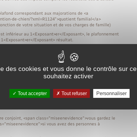
plafond correspondant aux majorations de <a
tention-de-chien/?xml=R1124">quotient familial</a>
onction de votre situation et de vos charges de famille)
st inférieur au 1<Exposant>er</Exposant>, le plafonnement
u 1<Exposant>er</Exposant> résultat.
nombre de parts dans certaines situations.
ise des cookies et vous donne le contrôle sur 
souhaitez activer
Tout accepter
Tout refuser
Personnaliser
re conjoint, <span class="miseenevidence">vous gardez le
s="miseenevidence">si vous avez des personnes à