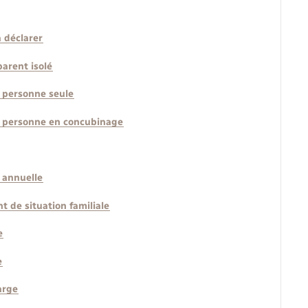
à déclarer
parent isolé
e personne seule
ne personne en concubinage
 annuelle
 de situation familiale
e
e
arge