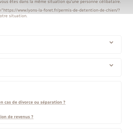
vous êtes dans la même situation qu'une personne célibataire.
="https://www.lyons-la-foret.fr/permis-de-detention-de-chien/?
tre situation.
en cas de divorce ou séparation ?
tion de revenus ?