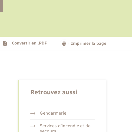
Le personnel municipal
Social
Logement - Urbanisme
Présentation de la commune
Convertir en .PDF
Imprimer la page
Nouvel habitant
Seniors
Retrouvez aussi
Gendarmerie
Services d’incendie et de
secours