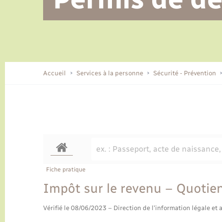
Alerte et informations aux
Location de 2 roues
Conseil municipal
Parrainage civil
Tourisme
Ecole et cantine scolaire
EHPAD local
populations
CIDFF
Travaux - Autorisation d’occupation
Eau - Assainissement
de l’espace public
Comment venir à Lyons-la-Forêt
Accueil
Services à la personne
Sécurité - Prévention
Loisirs
Histoire et patrimoine
Numérique et services -
accompagnement
Transports
Fiche pratique
Impôt sur le revenu – Quotien
Vérifié le 08/06/2023 – Direction de l'information légale et 