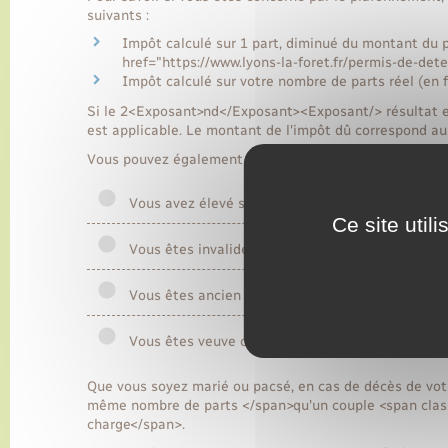
suivants :
Impôt calculé sur 1 part, diminué du montant du 
href="https://www.lyons-la-foret.fr/permis-de-de
Impôt calculé sur votre nombre de parts réel (en f
Si le 2<Exposant>nd</Exposant><Exposant/> résultat e
est applicable. Le montant de l'impôt dû correspond a
Vous pouvez également bénéficier d'une majoration du 
Vous avez élevé seul(e) un enfant pendant 5 ans
Ce site util
Vous êtes invalide
Vous êtes ancien combattant
Vous êtes veuve ou veuf d'un ancien combattant
Que vous soyez marié ou pacsé, en cas de décès de vot
même nombre de parts </span>qu'un couple <span clas
charge</span>.