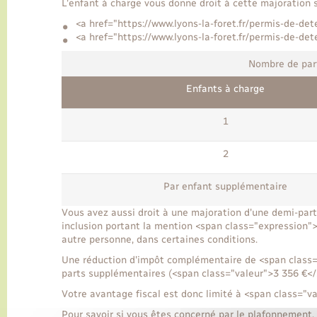
L'enfant à charge vous donne droit à cette majoration s'
<a href="https://www.lyons-la-foret.fr/permis-de-d
<a href="https://www.lyons-la-foret.fr/permis-de-d
Nombre de part
Enfants à charge
1
2
Par enfant supplémentaire
Vous avez aussi droit à une majoration d'une demi-part
inclusion portant la mention <span class="expression">i
autre personne, dans certaines conditions.
Une réduction d'impôt complémentaire de <span class=
parts supplémentaires (<span class="valeur">3 356 €</
Votre avantage fiscal est donc limité à <span class="v
Pour savoir si vous êtes concerné par le plafonnement, 