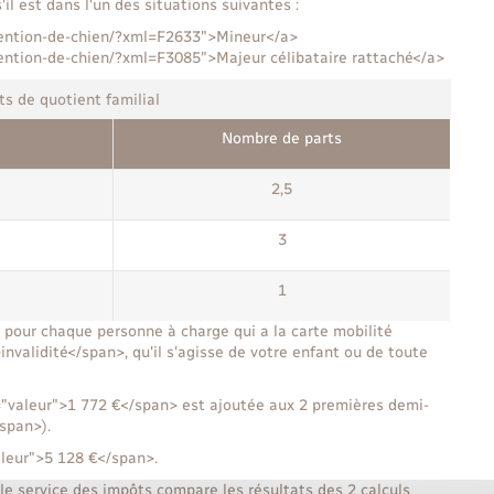
il est dans l'un des situations suivantes :
etention-de-chien/?xml=F2633">Mineur</a>
etention-de-chien/?xml=F3085">Majeur célibataire rattaché</a>
s de quotient familial
Nombre de parts
2,5
3
1
 pour chaque personne à charge qui a la carte mobilité
nvalidité</span>, qu'il s'agisse de votre enfant ou de toute
"valeur">1 772 €</span> est ajoutée aux 2 premières demi-
span>).
aleur">5 128 €</span>.
le service des impôts compare les résultats des 2 calculs