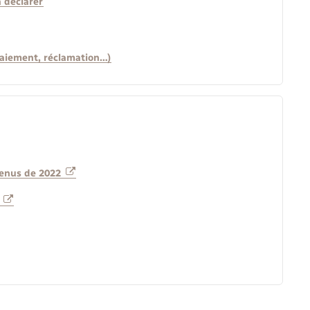
à déclarer
e paiement, réclamation…)
venus de 2022
n