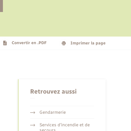
Le personnel municipal
Social
Logement - Urbanisme
Présentation de la commune
Convertir en .PDF
Imprimer la page
Nouvel habitant
Seniors
Retrouvez aussi
Gendarmerie
Services d’incendie et de
secours