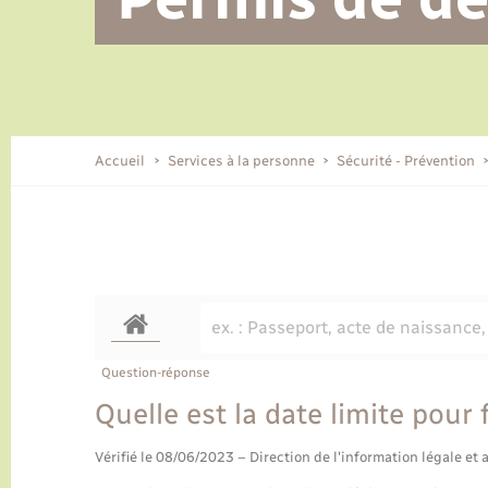
Alerte et informations aux
Location de 2 roues
Conseil municipal
Parrainage civil
Tourisme
Ecole et cantine scolaire
EHPAD local
populations
CIDFF
Travaux - Autorisation d’occupation
Eau - Assainissement
de l’espace public
Comment venir à Lyons-la-Forêt
Accueil
Services à la personne
Sécurité - Prévention
Loisirs
Histoire et patrimoine
Numérique et services -
accompagnement
Transports
Question-réponse
Quelle est la date limite pour 
Vérifié le 08/06/2023 – Direction de l'information légale et 