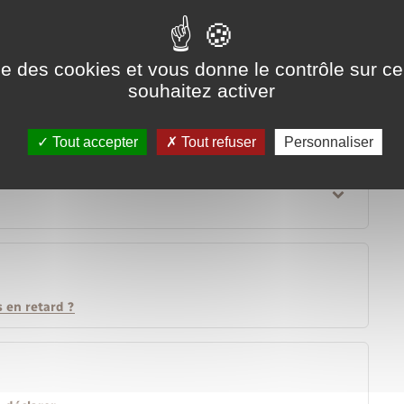
s://www.lyons-la-foret.fr/permis-de-detention-de-chien/?
es pénalités</a>.
ise des cookies et vous donne le contrôle sur 
souhaitez activer
Tout accepter
Tout refuser
Personnaliser
s en retard ?