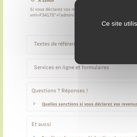
À savoir
Si vous déclarez vos revenus en retard, <a href="http
xml=F34175">l'administration fiscale vous applique d
Ce site util
Textes de référence
Services en ligne et formulaires
Questions ? Réponses !
Quelles sanctions si vous déclarez vos revenu
Et aussi