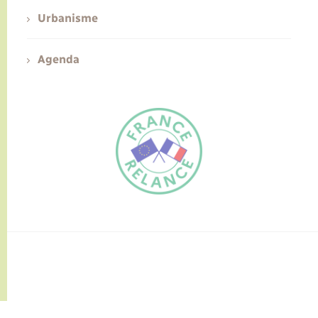
Urbanisme
Agenda
FR
EN
Traduction du
DE
site automatisée