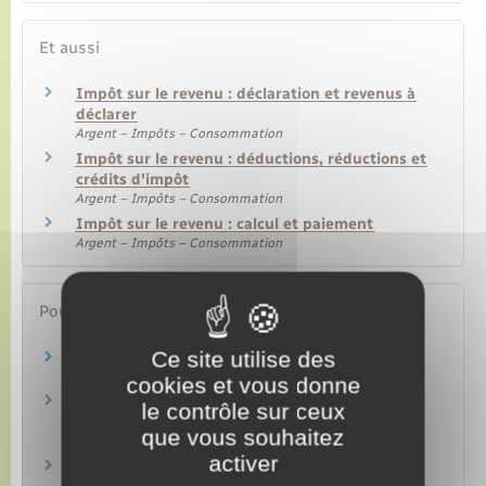
Et aussi
Impôt sur le revenu : déclaration et revenus à
déclarer
Argent – Impôts – Consommation
Impôt sur le revenu : déductions, réductions et
crédits d'impôt
Argent – Impôts – Consommation
Impôt sur le revenu : calcul et paiement
Argent – Impôts – Consommation
Pour en savoir plus
Ce site utilise des
Calendrier fiscal des particuliers
Ministère chargé des finances
cookies et vous donne
Je veux contester un impôt : je fais une
le contrôle sur ceux
réclamation
que vous souhaitez
Ministère chargé des finances
activer
Médiateur des ministères économiques et