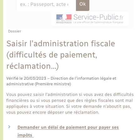
Ecole et cantine scolaire
Tourisme
CIDFF
Travaux - Autorisation d’occupation de l’espace
public
Ambulances
Permis de détention de chien
Transports scolaires
Bulletins d'informations communales
Etat-civil - Papiers - Citoyenneté
Recensement
Enfants – Jeunes
Aide à domicile
Le personnel municipal
Dossier
Logement - Urbanisme
Social
Saisir l'administration fiscale
Comment venir à Lyons-la-Forêt
Loisirs
(difficultés de paiement,
réclamation…)
Plan interactif
Marchés de Lyons-la-Forêt
Vérifié le 20/03/2023 – Direction de l'information légale et
Présentation de la commune
administrative (Première ministre)
Nouvel habitant
Vous pouvez saisir l'administration si vous avez des difficultés
Histoire et patrimoine
financières ou si vous pensez que des règles fiscales sont mal
Numérique et services - accompagnement
appliquées à votre situation. Si votre demande n'aboutit pas,
vous pouvez encore déposer une réclamation.
L’intercommunalité
Organisation d’événement
Demander un délai de paiement pour payer ses
impôts
Seniors