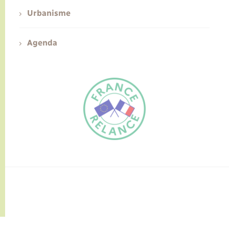
Urbanisme
Agenda
FR
EN
Traduction du
DE
site automatisée