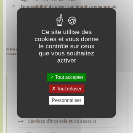
Impossibilité de payer son impôt : demande de
remise gracieuse
Argent – Impôts – Consommation
Ce site utilise des
cookies et vous donne
le contrôle sur ceux
©
Direction de l’information légale et administrative
que vous souhaitez
comarquage developpé par
baseo.io
activer
Tout accepter
Retrouvez aussi
Tout refuser
Personnaliser
Gendarmerie
Services d’incendie et de secours