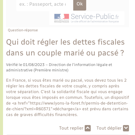
Ecole et cantine scolaire
Tourisme
CIDFF
Travaux - Autorisation d’occupation de l’espace
public
Ambulances
Permis de détention de chien
Transports scolaires
Bulletins d'informations communales
Etat-civil - Papiers - Citoyenneté
Recensement
Enfants – Jeunes
Aide à domicile
Le personnel municipal
Question-réponse
Logement - Urbanisme
Social
Qui doit régler les dettes fiscales
Comment venir à Lyons-la-Forêt
Loisirs
dans un couple marié ou pacsé ?
Plan interactif
Vérifié le 01/08/2023 – Direction de l'information légale et
Marchés de Lyons-la-Forêt
administrative (Première ministre)
Présentation de la commune
En France, si vous êtes marié ou pacsé, vous devez tous les 2
Nouvel habitant
régler les dettes fiscales de votre couple, y compris après
votre séparation. C'est la solidarité fiscale qui vous engage
Histoire et patrimoine
lorsque vous êtes imposés en commun. Toutefois, un dispositif
Numérique et services - accompagnement
de <a href="https://www.lyons-la-foret.fr/permis-de-detention-
de-chien/?xml=R60371">décharge</a> est prévu dans certains
L’intercommunalité
cas de graves difficultés financières.
Organisation d’événement
Tout replier
Tout déplier
Seniors