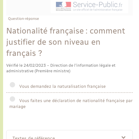
Ecole et cantine scolaire
Tourisme
CIDFF
Travaux - Autorisation d’occupation de l’espace
public
Ambulances
Permis de détention de chien
Transports scolaires
Bulletins d'informations communales
Etat-civil - Papiers - Citoyenneté
Recensement
Enfants – Jeunes
Question-réponse
Aide à domicile
Nationalité française : comment
Le personnel municipal
Logement - Urbanisme
Social
justifier de son niveau en
Comment venir à Lyons-la-Forêt
Loisirs
français ?
Plan interactif
Vérifié le 24/02/2023 – Direction de l'information légale et
Marchés de Lyons-la-Forêt
administrative (Première ministre)
Présentation de la commune
Nouvel habitant
Vous demandez la naturalisation française
Histoire et patrimoine
Vous faites une déclaration de nationalité française par
Numérique et services - accompagnement
mariage
L’intercommunalité
Organisation d’événement
Seniors
Textes de référence