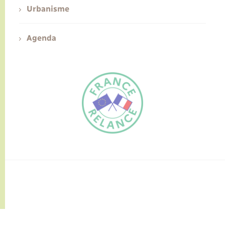
Urbanisme
Agenda
FR
EN
Traduction du
DE
site automatisée