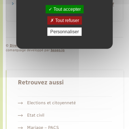
Nationalité française – Certificat médical relatif
Tout accepter
à l'évaluation linguistique
Ministère chargé de l'intérieur
Tout refuser
Personnaliser
©
Direction de l’information légale et administrative
comarquage developpé par
baseo.io
Retrouvez aussi
Elections et citoyenneté
Etat civil
Mariage – PACS