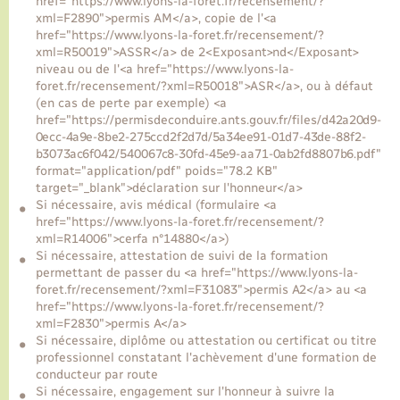
href="https://www.lyons-la-foret.fr/recensement/?
xml=F2890">permis AM</a>, copie de l'<a
href="https://www.lyons-la-foret.fr/recensement/?
xml=R50019">ASSR</a> de 2<Exposant>nd</Exposant>
niveau ou de l'<a href="https://www.lyons-la-
foret.fr/recensement/?xml=R50018">ASR</a>, ou à défaut
(en cas de perte par exemple) <a
href="https://permisdeconduire.ants.gouv.fr/files/d42a20d9-
0ecc-4a9e-8be2-275ccd2f2d7d/5a34ee91-01d7-43de-88f2-
b3073ac6f042/540067c8-30fd-45e9-aa71-0ab2fd8807b6.pdf"
format="application/pdf" poids="78.2 KB"
target="_blank">déclaration sur l'honneur</a>
Si nécessaire, avis médical (formulaire <a
href="https://www.lyons-la-foret.fr/recensement/?
xml=R14006">cerfa n°14880</a>)
Si nécessaire, attestation de suivi de la formation
permettant de passer du <a href="https://www.lyons-la-
foret.fr/recensement/?xml=F31083">permis A2</a> au <a
href="https://www.lyons-la-foret.fr/recensement/?
xml=F2830">permis A</a>
Si nécessaire, diplôme ou attestation ou certificat ou titre
professionnel constatant l'achèvement d'une formation de
conducteur par route
Si nécessaire, engagement sur l'honneur à suivre la