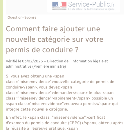
Ecole et cantine scolaire
Tourisme
CIDFF
Travaux - Autorisation d’occupation de l’espace
public
Ambulances
Permis de détention de chien
Transports scolaires
Bulletins d'informations communales
Etat-civil - Papiers - Citoyenneté
Recensement
Enfants – Jeunes
Question-réponse
Aide à domicile
Comment faire ajouter une
Le personnel municipal
Logement - Urbanisme
Social
nouvelle catégorie sur votre
Comment venir à Lyons-la-Forêt
Loisirs
permis de conduire ?
Plan interactif
Vérifié le 03/02/2023 – Direction de l'information légale et
Marchés de Lyons-la-Forêt
administrative (Première ministre)
Présentation de la commune
Si vous avez obtenu une <span
Nouvel habitant
class="miseenevidence">nouvelle catégorie de permis de
conduire</span>, vous devez <span
Histoire et patrimoine
class="miseenevidence">demander</span> le plus <span
Numérique et services - accompagnement
class="miseenevidence">rapidement</span> possible un
<span class="miseenevidence">nouveau permis</span> qui
L’intercommunalité
intègre cette nouvelle catégorie.
Organisation d’événement
En effet, le <span class="miseenevidence">certificat
d'examen du permis de conduire (CEPC)</span>, obtenu après
Seniors
la réussite à l'épreuve pratique, <span