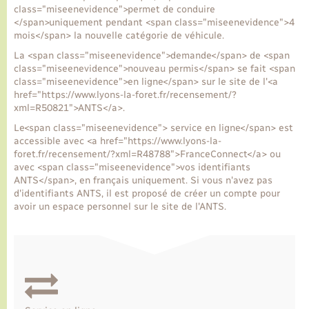
class="miseenevidence">permet de conduire
</span>uniquement pendant <span class="miseenevidence">4
Transports
mois</span> la nouvelle catégorie de véhicule.
La <span class="miseenevidence">demande</span> de <span
class="miseenevidence">nouveau permis</span> se fait <span
Voirie et espace public
class="miseenevidence">en ligne</span> sur le site de l'<a
href="https://www.lyons-la-foret.fr/recensement/?
xml=R50821">ANTS</a>.
Le<span class="miseenevidence"> service en ligne</span> est
accessible avec <a href="https://www.lyons-la-
foret.fr/recensement/?xml=R48788">FranceConnect</a> ou
avec <span class="miseenevidence">vos identifiants
ANTS</span>, en français uniquement. Si vous n'avez pas
d'identifiants ANTS, il est proposé de créer un compte pour
avoir un espace personnel sur le site de l'ANTS.