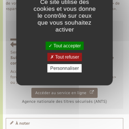
Ce site utilise des
de votre <span class="miseenevidence">demande</span> de
cookies et vous donne
<span class="miseenevidence">permis de conduire</span>.
le contrôle sur ceux
que vous souhaitez
activer
Tout accepter
Service en ligne
Tout refuser
Suivre l'avancement de votre demande de permis de
conduire
Personnaliser
Accessible avec <a href="https://www.lyons-la-
foret.fr/recensement/?xml=R48788">FranceConnect</a>
ou avec vos identifiants ANTS.
Accéder au service en ligne
Agence nationale des titres sécurisés (ANTS)
À noter