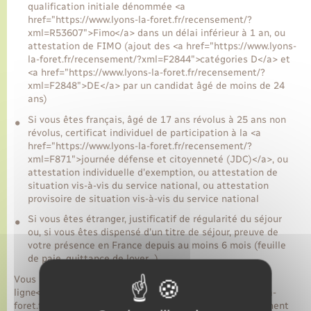
qualification initiale dénommée <a
href="https://www.lyons-la-foret.fr/recensement/?
xml=R53607">Fimo</a> dans un délai inférieur à 1 an, ou
attestation de FIMO (ajout des <a href="https://www.lyons-
la-foret.fr/recensement/?xml=F2844">catégories D</a> et
<a href="https://www.lyons-la-foret.fr/recensement/?
xml=F2848">DE</a> par un candidat âgé de moins de 24
ans)
Si vous êtes français, âgé de 17 ans révolus à 25 ans non
révolus, certificat individuel de participation à la <a
href="https://www.lyons-la-foret.fr/recensement/?
xml=F871">journée défense et citoyenneté (JDC)</a>, ou
attestation individuelle d'exemption, ou attestation de
situation vis-à-vis du service national, ou attestation
provisoire de situation vis-à-vis du service national
Si vous êtes étranger, justificatif de régularité du séjour
ou, si vous êtes dispensé d'un titre de séjour, preuve de
votre présence en France depuis au moins 6 mois (feuille
de paie, quittance de loyer…)
Vous pouvez <span class="miseenevidence">suivre en
ligne</span> sur le site de l'<a href="https://www.lyons-la-
foret.fr/recensement/?xml=R50821">ANTS</a> l'avancement