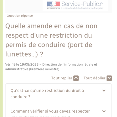
Ecole et cantine scolaire
Tourisme
CIDFF
Travaux - Autorisation d’occupation de l’espace
public
Ambulances
Permis de détention de chien
Transports scolaires
Bulletins d'informations communales
Etat-civil - Papiers - Citoyenneté
Recensement
Enfants – Jeunes
Question-réponse
Aide à domicile
Quelle amende en cas de non
Le personnel municipal
Logement - Urbanisme
Social
respect d'une restriction du
Comment venir à Lyons-la-Forêt
Loisirs
permis de conduire (port de
lunettes…) ?
Plan interactif
Marchés de Lyons-la-Forêt
Vérifié le 19/05/2023 – Direction de l'information légale et
Présentation de la commune
administrative (Première ministre)
Nouvel habitant
Tout replier
Tout déplier
Histoire et patrimoine
Numérique et services - accompagnement
Qu'est-ce qu'une restriction du droit à
conduire ?
L’intercommunalité
Organisation d’événement
Comment vérifier si vous devez respecter
Seniors