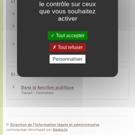
Et aussi
le contrôle sur ceux
que vous souhaitez
Grossesse : examens médicaux
activer
Social – Santé
Congé de 3 jours pour naissance ou adoption
dans la fonction publique
Tout accepter
Travail – Formation
Congé de 3 jours pour naissance ou pour
Tout refuser
adoption dans le secteur privé
Travail – Formation
Personnaliser
Et aussi
Dans la fonction publique
Travail – Formation
©
Direction de l’information légale et administrative
comarquage developpé par
baseo.io