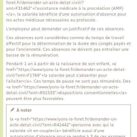
foret.fr/demander-un-acte-detat-civil/?
xml=F31462">l'assistance médicale à la procréation (AMP)
</a>, la salariée bénéficie d'une autorisation d'absence pour
Transports
les actes médicaux nécessaires au protocole.
L'employeur peut demander un justificatif de ces absences.
Voirie et espace public
Ces absences sont considérées comme du temps de travail
effectif pour la détermination de la durée des congés payés et
pour l'ancienneté. Ces absences ne doivent pas entraîner une
baisse de la rémunération.
Pendant 1 an à partir de la naissance de son enfant, <a
href="https://www.lyons-la-foret.fr/demander-un-acte-detat-
civil/?xml=F1769">la salariée peut s'absenter pour
l'allaiter</a>. Ces temps de pause ne sont pas rémunérés. Des
<a href="https://www.lyons-la-foret.fr/demander-un-acte-
detat-civil/?xml=R51533">dispositions conventionnelles</a>
peuvent être plus favorables.
À noter
la <a href="https://www.lyons-la-foret.fr/demander-un-
acte-detat-civil/?xml=R42442">personne avec qui la
salariée vit en couple</a> bénéficie aussi d'une
autorisation d'absence pour se rendre à 3 de ces examens