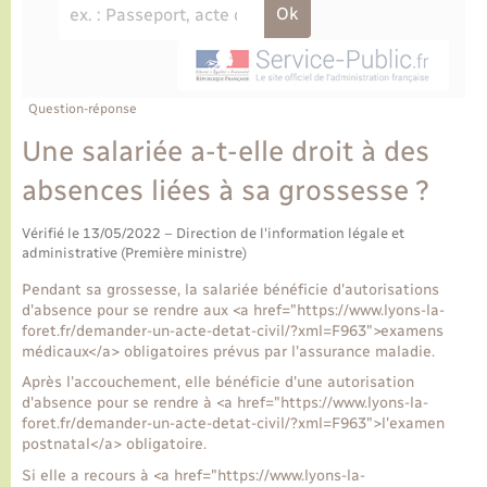
Ecole et cantine scolaire
Tourisme
CIDFF
Travaux - Autorisation d’occupation de l’espace
public
Ambulances
Permis de détention de chien
Transports scolaires
Bulletins d'informations communales
Etat-civil - Papiers - Citoyenneté
Recensement
Enfants – Jeunes
Aide à domicile
Le personnel municipal
Question-réponse
Logement - Urbanisme
Social
Une salariée a-t-elle droit à des
Comment venir à Lyons-la-Forêt
Loisirs
absences liées à sa grossesse ?
Plan interactif
Vérifié le 13/05/2022 – Direction de l'information légale et
Marchés de Lyons-la-Forêt
administrative (Première ministre)
Présentation de la commune
Pendant sa grossesse, la salariée bénéficie d'autorisations
Nouvel habitant
d'absence pour se rendre aux <a href="https://www.lyons-la-
foret.fr/demander-un-acte-detat-civil/?xml=F963">examens
Histoire et patrimoine
médicaux</a> obligatoires prévus par l'assurance maladie.
Numérique et services - accompagnement
Après l'accouchement, elle bénéficie d'une autorisation
L’intercommunalité
d'absence pour se rendre à <a href="https://www.lyons-la-
Organisation d’événement
foret.fr/demander-un-acte-detat-civil/?xml=F963">l'examen
postnatal</a> obligatoire.
Si elle a recours à <a href="https://www.lyons-la-
Seniors