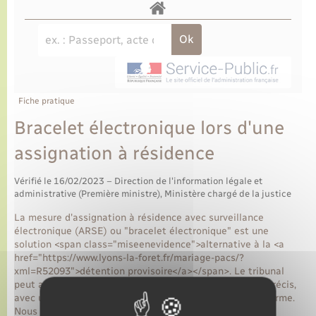
Fiche pratique
Bracelet électronique lors d'une
assignation à résidence
Vérifié le 16/02/2023 – Direction de l'information légale et
administrative (Première ministre), Ministère chargé de la justice
La mesure d'assignation à résidence avec surveillance
électronique (ARSE) ou "bracelet électronique" est une
solution <span class="miseenevidence">alternative à la <a
href="https://www.lyons-la-foret.fr/mariage-pacs/?
xml=R52093">détention provisoire</a></span>. Le tribunal
peut ainsi contraindre la personne à vivre dans un lieu précis,
avec un bracelet comportant un émetteur relié à une alarme.
Nous vous présentons les informations à connaître sur le