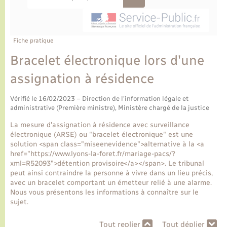
Ecole et cantine scolaire
Tourisme
CIDFF
Travaux - Autorisation d’occupation de l’espace
public
Ambulances
Permis de détention de chien
Transports scolaires
Bulletins d'informations communales
Etat-civil - Papiers - Citoyenneté
Recensement
Enfants – Jeunes
Aide à domicile
Fiche pratique
Le personnel municipal
Logement - Urbanisme
Social
Bracelet électronique lors d'une
assignation à résidence
Comment venir à Lyons-la-Forêt
Loisirs
Vérifié le 16/02/2023 – Direction de l'information légale et
Plan interactif
administrative (Première ministre), Ministère chargé de la justice
Marchés de Lyons-la-Forêt
La mesure d'assignation à résidence avec surveillance
Présentation de la commune
électronique (ARSE) ou "bracelet électronique" est une
Nouvel habitant
solution <span class="miseenevidence">alternative à la <a
href="https://www.lyons-la-foret.fr/mariage-pacs/?
Histoire et patrimoine
xml=R52093">détention provisoire</a></span>. Le tribunal
Numérique et services - accompagnement
peut ainsi contraindre la personne à vivre dans un lieu précis,
avec un bracelet comportant un émetteur relié à une alarme.
L’intercommunalité
Nous vous présentons les informations à connaître sur le
Organisation d’événement
sujet.
Seniors
Tout replier
Tout déplier