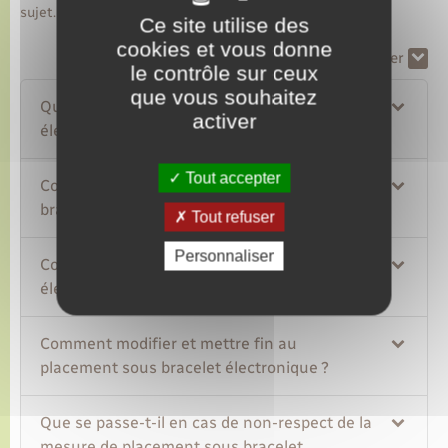
sujet.
Ce site utilise des
cookies et vous donne
Tout replier
Tout déplier
le contrôle sur ceux
que vous souhaitez
Qu'est-ce que le placement sous bracelet
activer
électronique ?
Tout accepter
Comment s'effectue la mise en place du
bracelet électronique ?
Tout refuser
Personnaliser
Comment s'exerce le contrôle du bracelet
électronique ?
Comment modifier et mettre fin au
placement sous bracelet électronique ?
Que se passe-t-il en cas de non-respect de la
mesure de placement sous bracelet