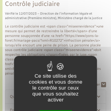
Contrôle judiciaire
Vérifié le 12/07/2023 – Direction de l'information légale et
administrative (Première ministre), Ministère chargé de la justice
Le contrôle judiciaire est <span class="miseenevidence">une
mesure qui permet de restreindre la liberté</span> d'une
personne soupçonnée d'une <a href="https://www.lyons-la-
foret.fr/mariage-pacs/?xml=R10272">infraction pénale</a>
lorsqu'elle encourt une peine de prison. La personne placée
sous contrôle judiciaire <span class="miseenevidence">doit
respecter les obligations </span>fixées par le juge,<span
class="miseenevidence"> </span>en cours <a
href="https://www.lyons-la-foret.fr/mariage-pacs/?
xml=R19714">d'instruction</a> ou dans l'attente du procès
pénal. Nous vous donnons les informations utiles.
Ce site utilise des
cookies et vous donne
Tout replier
Tout déplier
le contrôle sur ceux
que vous souhaitez
Qu'est ce qu'un contrôle judiciaire ?
activer
Dans quels cas un contrôle judiciaire peut-il