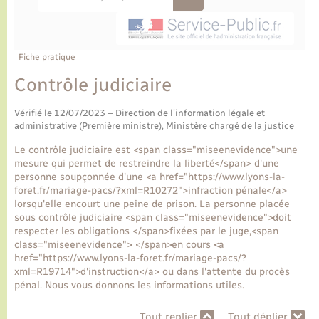
Ecole et cantine scolaire
Tourisme
CIDFF
Travaux - Autorisation d’occupation de l’espace
public
Ambulances
Permis de détention de chien
Transports scolaires
Bulletins d'informations communales
Etat-civil - Papiers - Citoyenneté
Recensement
Enfants – Jeunes
Aide à domicile
Fiche pratique
Le personnel municipal
Logement - Urbanisme
Social
Contrôle judiciaire
Comment venir à Lyons-la-Forêt
Vérifié le 12/07/2023 – Direction de l'information légale et
Loisirs
administrative (Première ministre), Ministère chargé de la justice
Plan interactif
Le contrôle judiciaire est <span class="miseenevidence">une
Marchés de Lyons-la-Forêt
mesure qui permet de restreindre la liberté</span> d'une
personne soupçonnée d'une <a href="https://www.lyons-la-
Présentation de la commune
foret.fr/mariage-pacs/?xml=R10272">infraction pénale</a>
Nouvel habitant
lorsqu'elle encourt une peine de prison. La personne placée
sous contrôle judiciaire <span class="miseenevidence">doit
Histoire et patrimoine
respecter les obligations </span>fixées par le juge,<span
Numérique et services - accompagnement
class="miseenevidence"> </span>en cours <a
href="https://www.lyons-la-foret.fr/mariage-pacs/?
L’intercommunalité
xml=R19714">d'instruction</a> ou dans l'attente du procès
Organisation d’événement
pénal. Nous vous donnons les informations utiles.
Seniors
Tout replier
Tout déplier