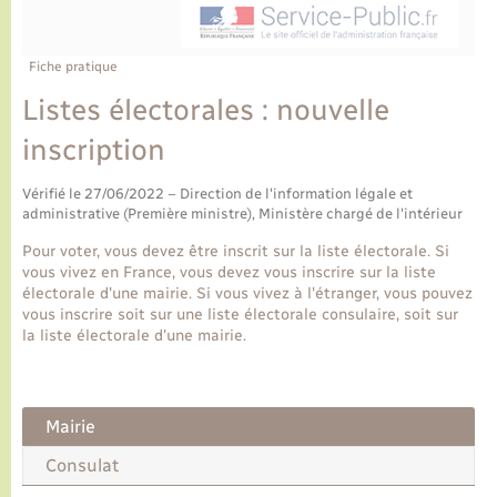
Ecole et cantine scolaire
Tourisme
CIDFF
Travaux - Autorisation d’occupation de l’espace
public
Ambulances
Permis de détention de chien
Transports scolaires
Bulletins d'informations communales
Etat-civil - Papiers - Citoyenneté
Recensement
Enfants – Jeunes
Fiche pratique
Aide à domicile
Listes électorales : nouvelle
Le personnel municipal
Logement - Urbanisme
Social
inscription
Comment venir à Lyons-la-Forêt
Loisirs
Vérifié le 27/06/2022 – Direction de l'information légale et
administrative (Première ministre), Ministère chargé de l'intérieur
Plan interactif
Marchés de Lyons-la-Forêt
Pour voter, vous devez être inscrit sur la liste électorale. Si
vous vivez en France, vous devez vous inscrire sur la liste
Présentation de la commune
électorale d'une mairie. Si vous vivez à l'étranger, vous pouvez
Nouvel habitant
vous inscrire soit sur une liste électorale consulaire, soit sur
la liste électorale d'une mairie.
Histoire et patrimoine
Numérique et services - accompagnement
L’intercommunalité
Organisation d’événement
Mairie
Consulat
Seniors